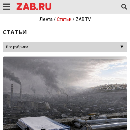
Лента
/
Статьи
/
ZAB.TV
СТАТЬИ