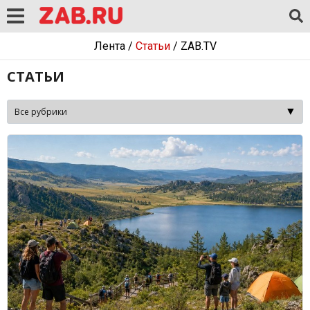
Лента
/
Статьи
/
ZAB.TV
СТАТЬИ