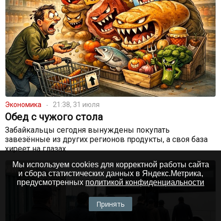
Экономика
21:38, 31 июля
Обед с чужого стола
Забайкальцы сегодня вынуждены покупать
завезённые из других регионов продукты, а своя база
хиреет на глазах
Мы используем cookies для корректной работы сайта
и сбора статистических данных в Яндекс.Метрика,
предусмотренных
политикой конфиденциальности
Принять