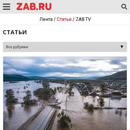
Лента
/
Статьи
/
ZAB.TV
СТАТЬИ