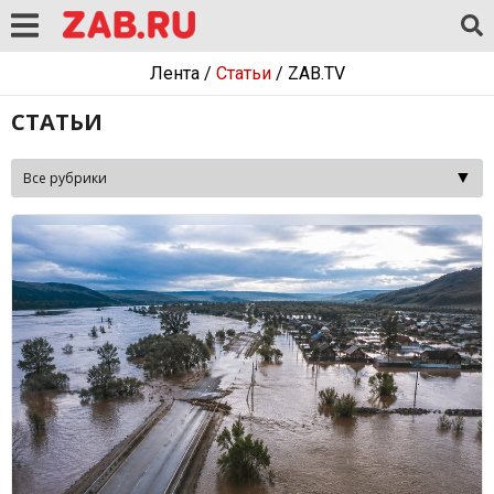
Лента
/
Статьи
/
ZAB.TV
СТАТЬИ