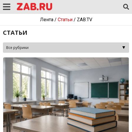
Лента
/
Статьи
/
ZAB.TV
СТАТЬИ