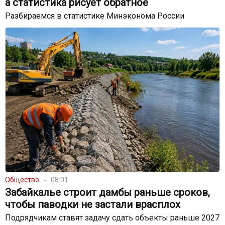
а статистика рисует обратное
Разбираемся в статистике Минэконома России
Общество
08:01
Забайкалье строит дамбы раньше сроков,
чтобы паводки не застали врасплох
Подрядчикам ставят задачу сдать объекты раньше 2027