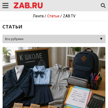
Лента
/
Статьи
/
ZAB.TV
СТАТЬИ