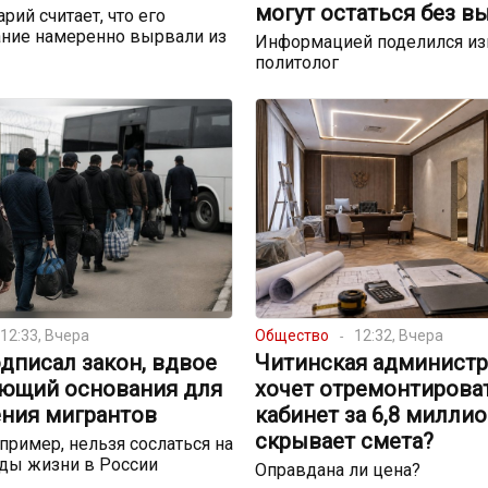
могут остаться без в
рий считает, что его
ние намеренно вырвали из
Информацией поделился и
политолог
12:33, Вчера
Общество
12:32, Вчера
дписал закон, вдвое
Читинская администр
ющий основания для
хочет отремонтирова
ния мигрантов
кабинет за 6,8 миллио
скрывает смета?
пример, нельзя сослаться на
ды жизни в России
Оправдана ли цена?