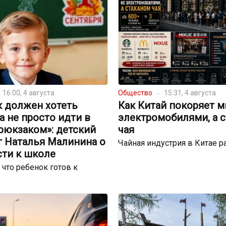
16:00, 4 августа
Общество
15:31, 4 августа
к должен хотеть
Как Китай покоряет м
 а не просто идти в
электромобилями, а 
рюкзаком»: детский
чая
г Наталья Малинина о
Чайная индустрия в Китае р
сти к школе
 что ребенок готов к