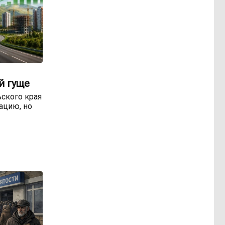
й гуще
ьского края
уацию, но