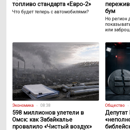
топливо стандарта «Евро-2»
пережив
бум
Что будет теперь с автомобилями?
Но регион 
показывать
или забро
Экономика
08:38
Общество
598 миллионов улетели в
Депутат
Омск: как Забайкалье
«неполн
провалило «Чистый воздух»
библейс