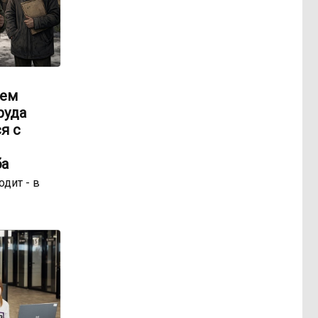
чем
руда
я с
ба
одит - в