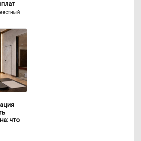
ыплат
звестный
ация
ть
на: что