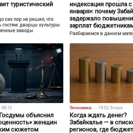
ает туристический
индексация прошла с
января»: почему Заба
задержало повышени
до сих пор не решил, что
 гостям: дворцы культуры
зарплат бюджетника
шенные заводы
Разбираемся в данном мат
08:15
Экономика
19:02, Вчера
 Госдумы объяснил
Когда ждать денег?
оценность» женщин
Забайкалье — в списк
ким сюжетом
регионов, где бюдже