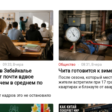
09:33, Вчера
Общество
08:31, Вчера
в Забайкалье
Чита готовится к зим
т почти вдвое
После сезона, который мес
чем в среднем по
жители встретили при 17 гр
квартирах и блэкауте от ав
 кадров это не остановило