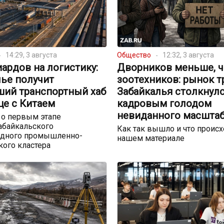
14:29, 3 августа
Общество
12:32, 3 августа
ардов на логистику:
Дворников меньше, 
лье получит
зоотехников: рынок т
ший транспортный хаб
Забайкалья столкнулс
це с Китаем
кадровым голодом
невиданного масшта
 о первым этапе
абайкальского
Как так вышло и что происх
дного промышленно-
нашем материале
кого кластера