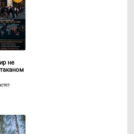
ир не
стаканом
астет