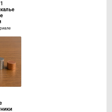
 1
йкалье
е
м
ериале
е
тники