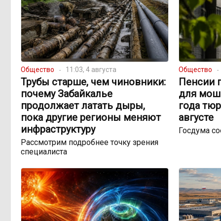
Общество
11:03, 4 августа
Общество
Трубы старше, чем чиновники:
Пенсии п
почему Забайкалье
для мош
продолжает латать дыры,
года тюр
пока другие регионы меняют
августе
инфраструктуру
Госдума с
Рассмотрим подробнее точку зрения
специалиста