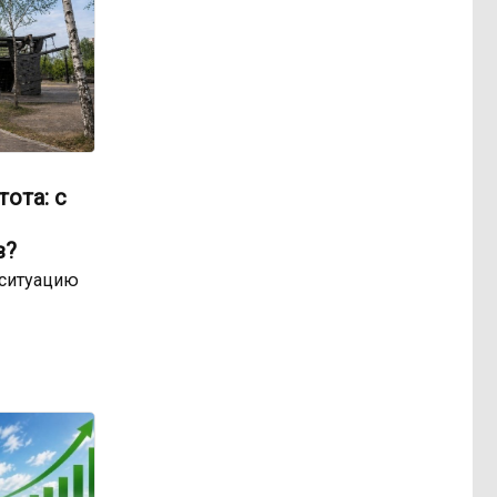
ота: с
в?
 ситуацию