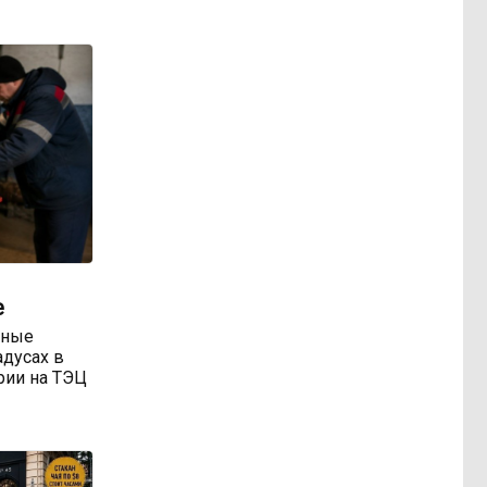
е
тные
адусах в
арии на ТЭЦ