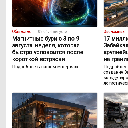
Общество
08:01, 4 августа
Экономика
Магнитные бури с 3 по 9
17 милли
августа: неделя, которая
Забайка
быстро успокоится после
крупней
короткой встряски
на грани
Подробнее в нашем материале
Подробнее
создания З
междунаро
логистичес