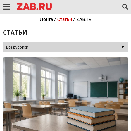
Лента
/
Статьи
/
ZAB.TV
СТАТЬИ