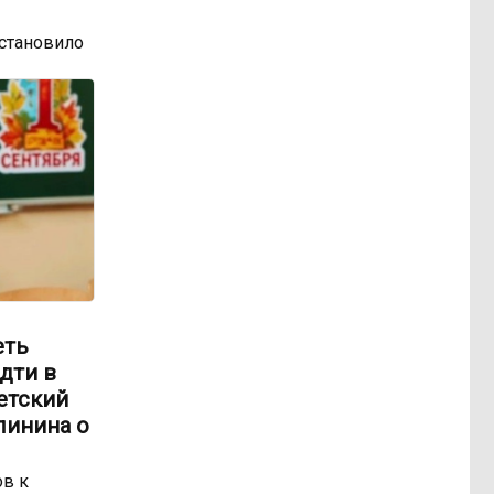
остановило
еть
идти в
етский
линина о
ов к