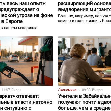
ть весь наш опыт»:
расширяющий основа
предупреждает о
выдворения мигрант
еской угрозе на фоне
Больше, например, нельзя с
 в Европе
семью и годы жизни в Росс
 в нашем материале
11:47, Вчера
Экономика
09:33, Вчера
ркет» отвечает:
Учителя в Забайкалье
льные власти неточно
получают почти вдво
и ситуацию с
больше, чем в средне