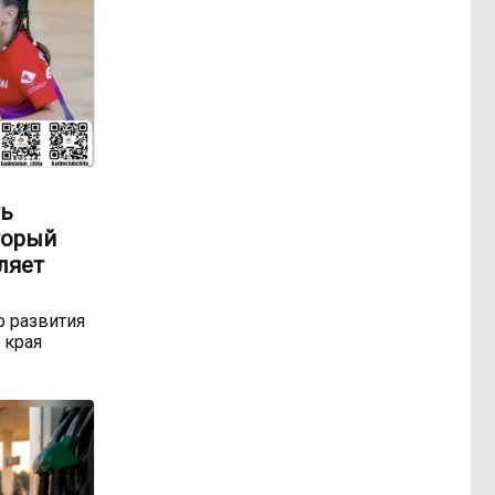
ть
торый
ляет
р развития
 края