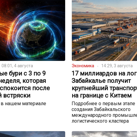
08:01, 4 августа
Экономика
14:29, 3 августа
е бури с 3 по 9
17 миллиардов на лог
 неделя, которая
Забайкалье получит
успокоится после
крупнейший транспор
й встряски
на границе с Китаем
 в нашем материале
Подробнее о первым этапе
создания Забайкальского
международного промышле
логистического кластера