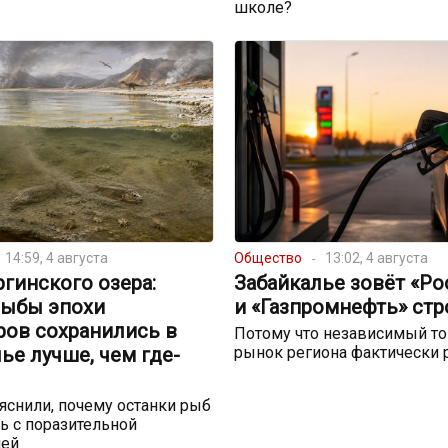
школе?
14:59, 4 августа
Общество
13:02, 4 августа
ргинского озера:
Забайкалье зовёт «Р
рыбы эпохи
и «Газпромнефть» стр
ров сохранились в
Потому что независимый т
ье лучше, чем где-
рынок региона фактически 
снили, почему останки рыб
ь с поразительной
ией