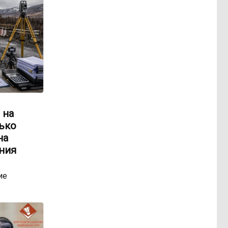
 на
ько
на
ния
ие