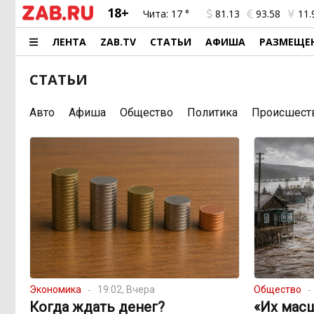
18+
Чита:
17 °
81.13
93.58
11.
ЛЕНТА
ZAB.TV
СТАТЬИ
АФИША
РАЗМЕЩЕ
СТАТЬИ
Авто
Афиша
Общество
Политика
Происшест
Экономика
19:02, Вчера
Общество
Когда ждать денег?
«Их мас