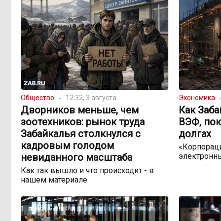
Общество
12:32, 3 августа
Экономика
Дворников меньше, чем
Как Заба
зоотехников: рынок труда
ВЭФ, пок
Забайкалья столкнулся с
долгах
кадровым голодом
«Корпораци
невиданного масштаба
электронн
Как так вышло и что происходит - в
нашем материале