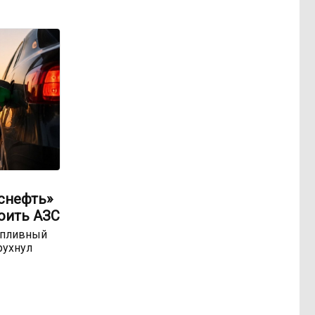
оснефть»
оить АЗС
опливный
рухнул