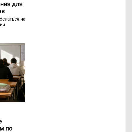
ния для
ов
ослаться на
ии
е
м по