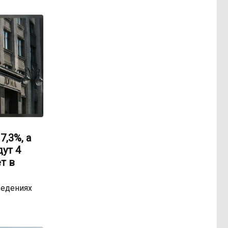
,3%, а
ут 4
т в
ведениях