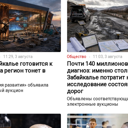
11:29, 3 августа
Общество
11:03, 3 августа
йкалье готовится к
Почти 140 миллионов
а регион тонет в
диагноз: именно стол
Забайкалье потратит 
исследование состоя
я развития» объявила
ый аукцион
дорог
Объявлены соответствующ
электронные аукционы