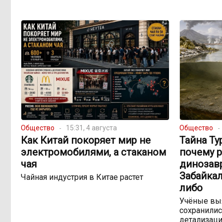
Общество
15:31, 4 августа
Общество
Как Китай покоряет мир не
Тайна Ту
электромобилями, а стаканом
почему 
чая
динозав
Забайкал
Чайная индустрия в Китае растет
либо
Учёные выя
сохранилис
детализац