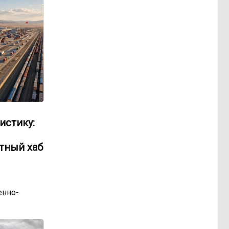
истику:
тный хаб
нно-