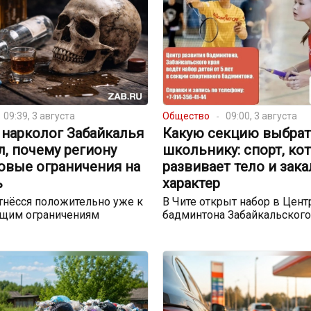
09:39, 3 августа
Общество
09:00, 3 августа
 нарколог Забайкалья
Какую секцию выбра
, почему региону
школьнику: спорт, ко
овые ограничения на
развивает тело и зака
ь
характер
тнёсся положительно уже к
В Чите открыт набор в Цент
щим ограничениям
бадминтона Забайкальского