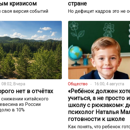
ым кризисом
стране
 своя версия событий
Но дефицит кадров это не 
08:02, Вчера
Общество
16:00, 4 августа
орого нет в отчётах
«Ребёнок должен хот
учиться, а не просто 
 снижении китайского
евесина из России
школу с рюкзаком»: д
долю в 10%
психолог Наталья Ма
готовности к школе
Как понять, что ребенок гот