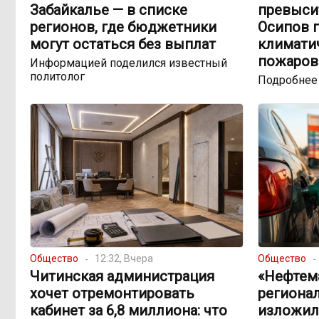
Забайкалье — в списке
превыси
регионов, где бюджетники
Осипов 
могут остаться без выплат
климатич
пожаров
Информацией поделился известный
политолог
Подробнее
Общество
12:32, Вчера
Общество
Читинская администрация
«Нефтема
хочет отремонтировать
региона
кабинет за 6,8 миллиона: что
изложил