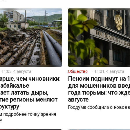
11:03, 4 августа
Общество
11:01, 4 августа
арше, чем чиновники:
Пенсии поднимут на 17
Забайкалье
для мошенников введ
ает латать дыры,
года тюрьмы: что жде
угие регионы меняют
августе
руктуру
Госдума сообщила о новов
 подробнее точку зрения
а