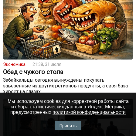
Экономика
21:38, 31 июля
Обед с чужого стола
Забайкальцы сегодня вынуждены покупать
завезённые из других регионов продукты, а своя база
хиреет на глазах
Мы используем cookies для корректной работы сайта
и сбора статистических данных в Яндекс.Метрика,
предусмотренных
политикой конфиденциальности
Принять