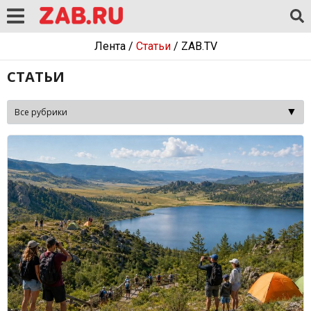
Лента
/
Статьи
/
ZAB.TV
СТАТЬИ