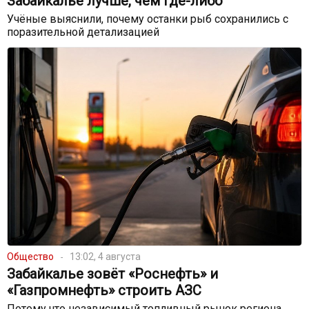
Забайкалье лучше, чем где-либо
Учёные выяснили, почему останки рыб сохранились с
поразительной детализацией
Общество
13:02, 4 августа
Забайкалье зовёт «Роснефть» и
«Газпромнефть» строить АЗС
Потому что независимый топливный рынок региона