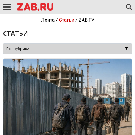
Лента
/
Статьи
/
ZAB.TV
СТАТЬИ