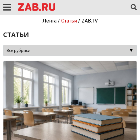
Лента
/
Статьи
/
ZAB.TV
СТАТЬИ