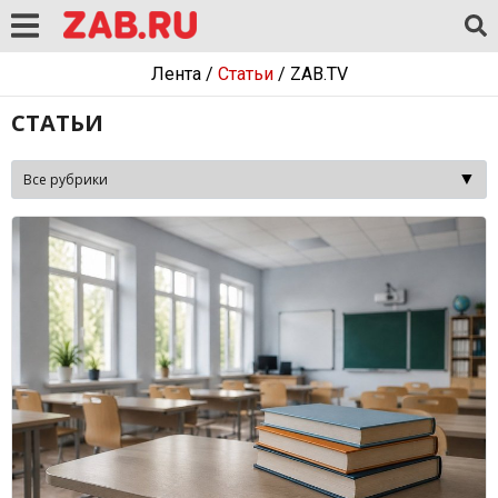
Лента
/
Статьи
/
ZAB.TV
СТАТЬИ