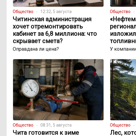
Общество
12:32, 5 августа
Общество
Читинская администрация
«Нефтема
хочет отремонтировать
региона
кабинет за 6,8 миллиона: что
изложил
скрывает смета?
топливн
Оправдана ли цена?
У компании
Общество
08:31, 5 августа
Общество
Чита готовится к зиме
Лес, кот