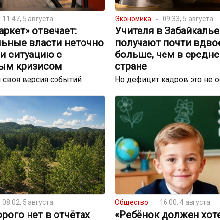
11:47, 5 августа
Экономика
09:33, 5 августа
ркет» отвечает:
Учителя в Забайкалье
льные власти неточно
получают почти вдво
и ситуацию с
больше, чем в средне
ым кризисом
стране
 своя версия событий
Но дефицит кадров это не 
08:02, 5 августа
Общество
16:00, 4 августа
орого нет в отчётах
«Ребёнок должен хот