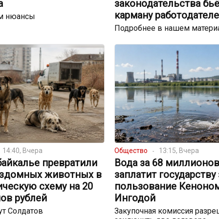
а
законодательства бьё
карману работодател
м нюансы
Подробнее в нашем матери
14:40, Вчера
Общество
13:15, Вчера
байкалье превратили
Вода за 68 миллионов
ездомных животных в
заплатит государству 
ческую схему на 20
пользование Кеноном
ов рублей
Ингодой
ут Солдатов
Закупочная комиссия разре