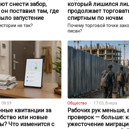
ют снести забор,
который лишился лиц
он поставил там, где
продолжает торговат
было запустение
спиртным по ночам
истории не так?
Почему торговой точке зако
писан?
08:59
Общество
17:03, Вчера
нные квитанции за
Рабочих рук меньше, 
обство или новые
проверок — больше: к
ы? Что изменится с
ужесточение миграци