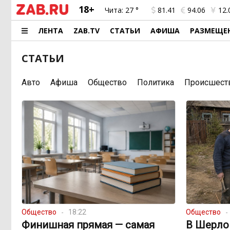
18+
Чита:
27 °
81.41
94.06
12.
ЛЕНТА
ZAB.TV
СТАТЬИ
АФИША
РАЗМЕЩЕ
СТАТЬИ
Авто
Афиша
Общество
Политика
Происшест
Общество
18:22
Общество
Финишная прямая — самая
В Шерло