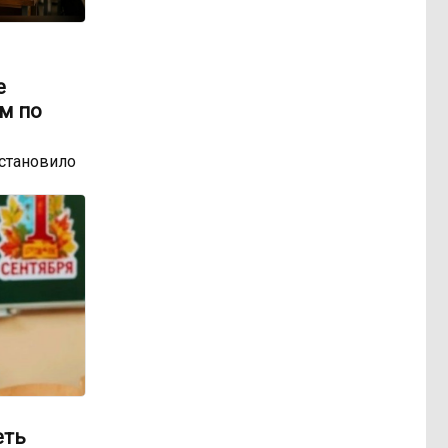
е
м по
остановило
еть