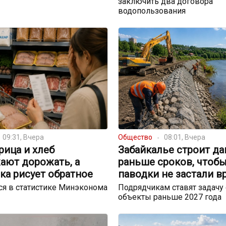
заключить два договора
водопользования
09:31, Вчера
Общество
08:01, Вчера
урица и хлеб
Забайкалье строит д
ают дорожать, а
раньше сроков, чтоб
ка рисует обратное
паводки не застали в
я в статистике Минэконома
Подрядчикам ставят задачу 
объекты раньше 2027 года