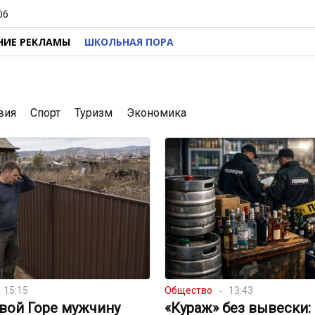
06
НИЕ РЕКЛАМЫ
ШКОЛЬНАЯ ПОРА
вия
Спорт
Туризм
Экономика
15:15
Общество
13:43
вой Горе мужчину
«Кураж» без вывески: 