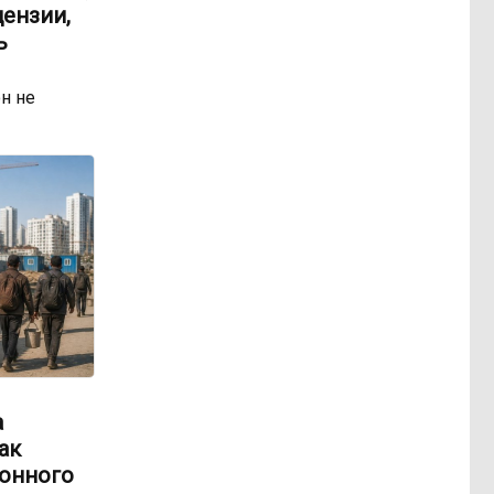
ензии,
ь
н не
а
ак
онного