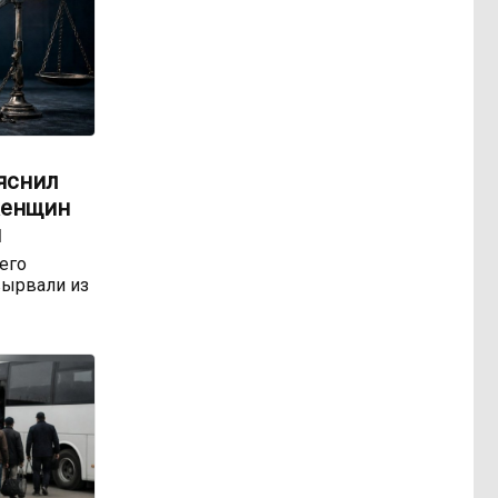
яснил
женщин
м
 его
ырвали из