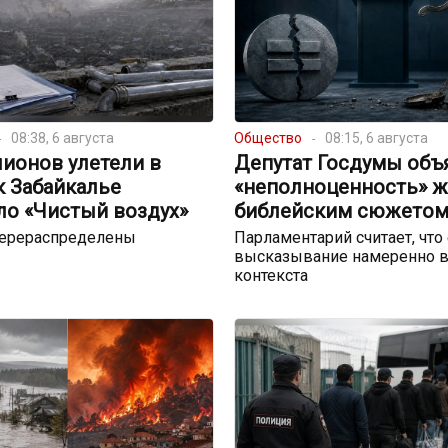
08:38, 6 августа
Общество
08:15, 6 августа
ионов улетели в
Депутат Госдумы объ
к Забайкалье
«неполноценность» 
ло «Чистый воздух»
библейским сюжето
перераспределены
Парламентарий считает, что
высказывание намеренно в
контекста