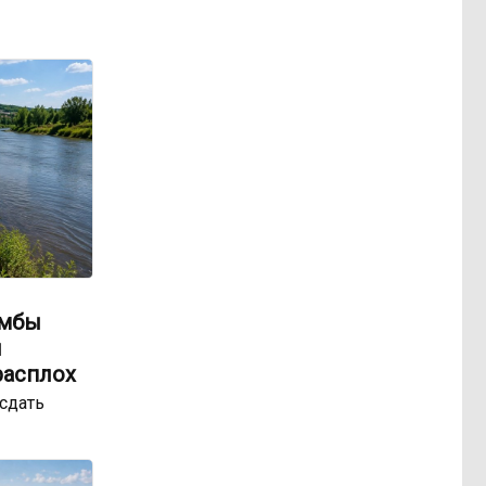
амбы
ы
расплох
сдать