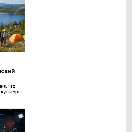
еский
ил, что
 культуры