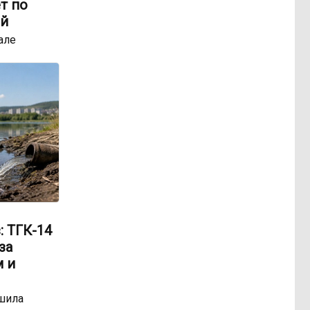
т по
ей
але
: ТГК-14
за
 и
шила