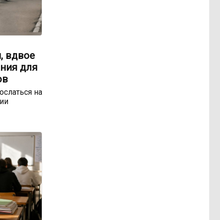
, вдвое
ния для
ов
ослаться на
ии