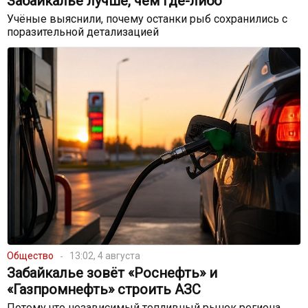
Забайкалье лучше, чем где-либо
Учёные выяснили, почему останки рыб сохранились с
поразительной детализацией
Общество
13:02, 4 августа
Забайкалье зовёт «Роснефть» и
«Газпромнефть» строить АЗС
Потому что независимый топливный рынок региона