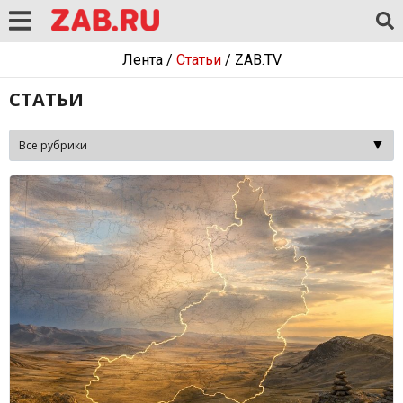
Лента
/
Статьи
/
ZAB.TV
СТАТЬИ