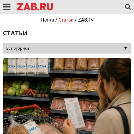
Лента
/
Статьи
/
ZAB.TV
СТАТЬИ