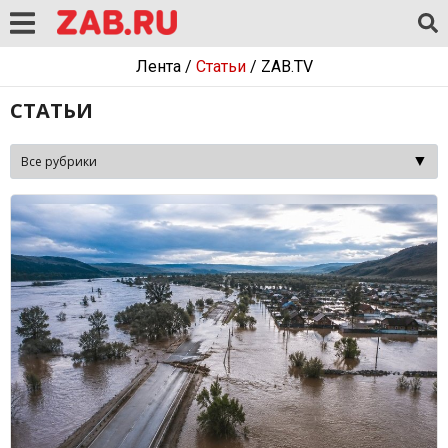
Лента
/
Статьи
/
ZAB.TV
СТАТЬИ