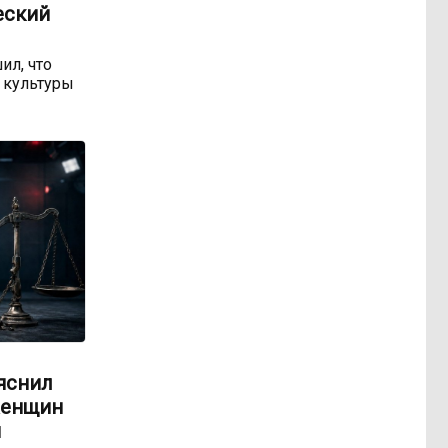
еский
ил, что
 культуры
яснил
женщин
м