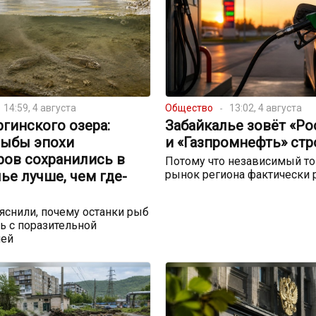
14:59, 4 августа
Общество
13:02, 4 августа
ргинского озера:
Забайкалье зовёт «Р
рыбы эпохи
и «Газпромнефть» стр
ров сохранились в
Потому что независимый т
ье лучше, чем где-
рынок региона фактически 
снили, почему останки рыб
ь с поразительной
ией