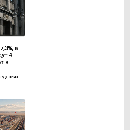
,3%, а
ут 4
т в
ведениях