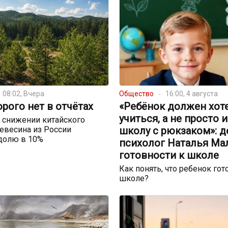
08:02, Вчера
Общество
16:00, 4 августа
орого нет в отчётах
«Ребёнок должен хот
учиться, а не просто 
 снижении китайского
евесина из России
школу с рюкзаком»: д
долю в 10%
психолог Наталья Ма
готовности к школе
Как понять, что ребенок гот
школе?