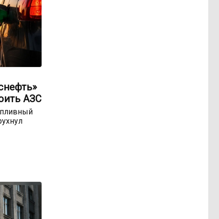
оснефть»
оить АЗС
опливный
рухнул