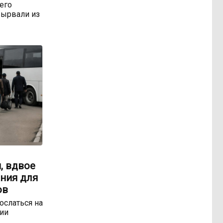
 его
ырвали из
, вдвое
ния для
ов
ослаться на
ии