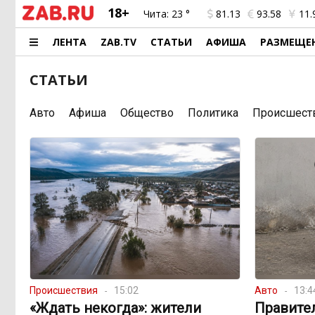
18+
Чита:
23 °
81.13
93.58
11.
ЛЕНТА
ZAB.TV
СТАТЬИ
АФИША
РАЗМЕЩЕ
СТАТЬИ
Авто
Афиша
Общество
Политика
Происшест
Происшествия
15:02
Авто
13:4
«Ждать некогда»: жители
Правите