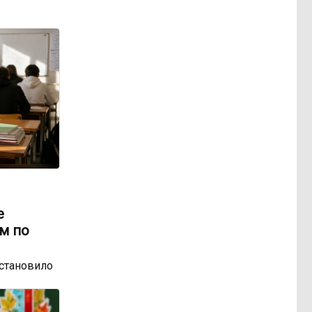
е
м по
остановило