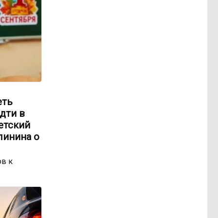
еть
идти в
етский
линина о
ов к