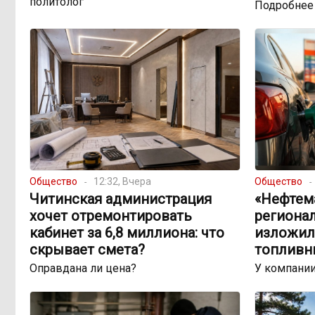
политолог
Подробнее
Общество
12:32, Вчера
Общество
Читинская администрация
«Нефтема
хочет отремонтировать
региона
кабинет за 6,8 миллиона: что
изложил
скрывает смета?
топливн
Оправдана ли цена?
У компании