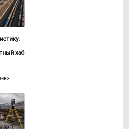
истику:
тный хаб
нно-