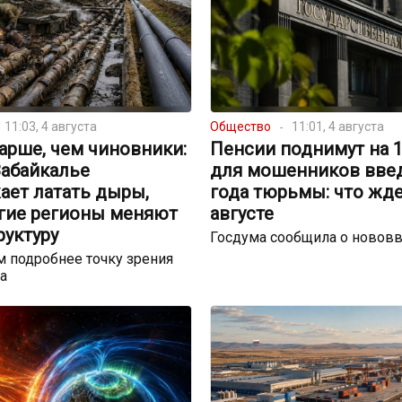
11:03, 4 августа
Общество
11:01, 4 августа
арше, чем чиновники:
Пенсии поднимут на 17
Забайкалье
для мошенников введ
ает латать дыры,
года тюрьмы: что жде
угие регионы меняют
августе
руктуру
Госдума сообщила о новов
 подробнее точку зрения
а