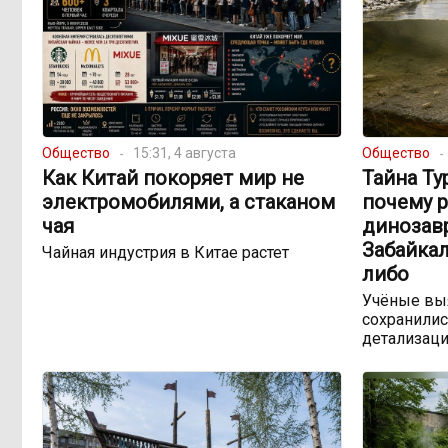
Общество
15:31, 4 августа
Общество
Как Китай покоряет мир не
Тайна Ту
электромобилями, а стаканом
почему 
чая
динозав
Забайкал
Чайная индустрия в Китае растет
либо
Учёные выя
сохранилис
детализац