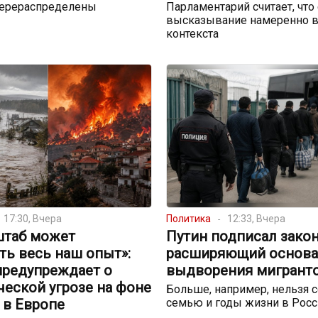
перераспределены
Парламентарий считает, что
высказывание намеренно в
контекста
17:30, Вчера
Политика
12:33, Вчера
штаб может
Путин подписал закон
ть весь наш опыт»:
расширяющий основа
предупреждает о
выдворения мигрант
еской угрозе на фоне
Больше, например, нельзя с
 в Европе
семью и годы жизни в Росс