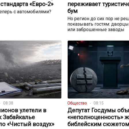
стандарта «Евро-2»
переживает туристич
бум
теперь с автомобилями?
Но регион до сих пор не реш
показывать гостям: дворцы
или заброшенные заводы
08:38
Общество
08:15
ионов улетели в
Депутат Госдумы объ
к Забайкалье
«неполноценность» 
ло «Чистый воздух»
библейским сюжето