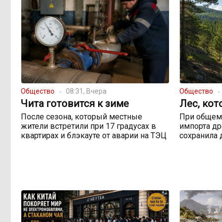
Общество
08:31, Вчера
Общество
Чита готовится к зиме
Лес, кот
После сезона, который местные
При общем
жители встретили при 17 градусах в
импорта др
квартирах и блэкауте от аварии на ТЭЦ
сохранила 