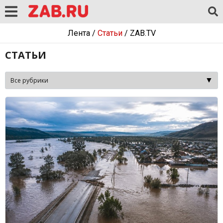
Лента
/
Статьи
/
ZAB.TV
СТАТЬИ