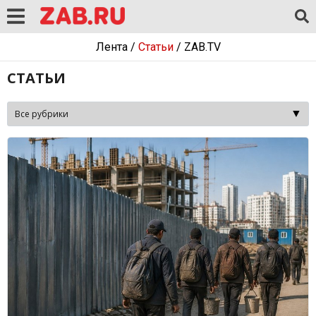
Лента
/
Статьи
/
ZAB.TV
СТАТЬИ