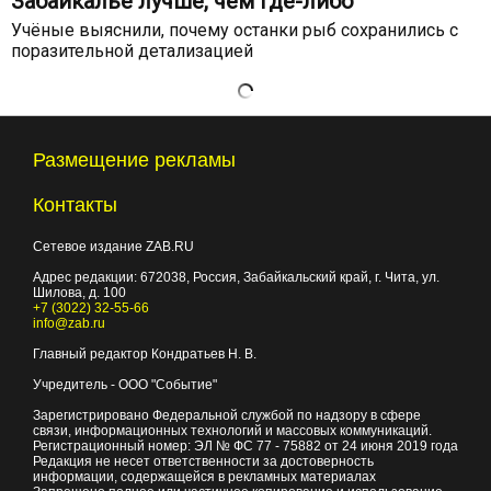
Забайкалье лучше, чем где-либо
Учёные выяснили, почему останки рыб сохранились с
поразительной детализацией
Общество
13:02, 4 августа
Забайкалье зовёт «Роснефть» и
«Газпромнефть» строить АЗС
Потому что независимый топливный рынок региона