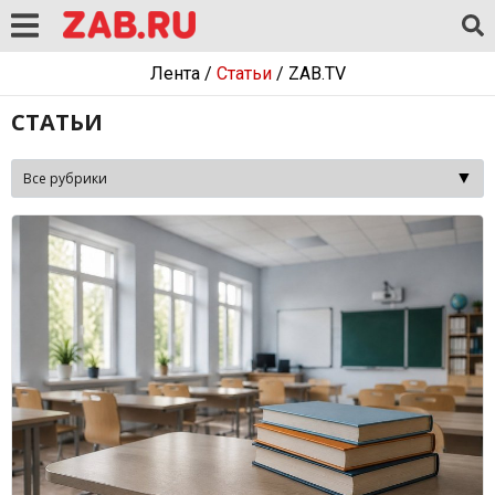
Лента
/
Статьи
/
ZAB.TV
СТАТЬИ