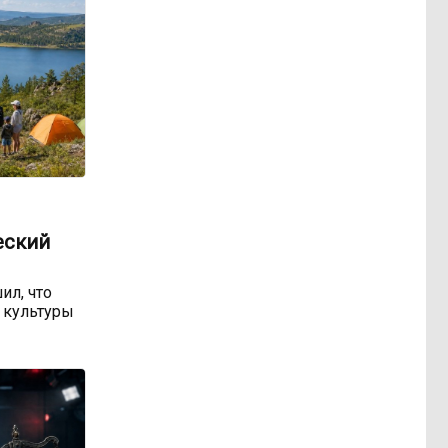
еский
ил, что
 культуры