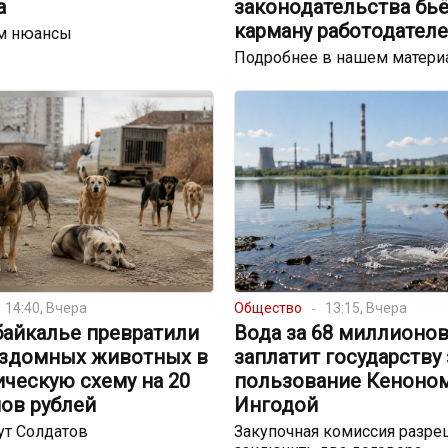
а
законодательства бьё
карману работодател
м нюансы
Подробнее в нашем матери
14:40, Вчера
Общество
13:15, Вчера
байкалье превратили
Вода за 68 миллионов
ездомных животных в
заплатит государству 
ческую схему на 20
пользование Кеноном
ов рублей
Ингодой
ут Солдатов
Закупочная комиссия разре