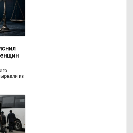
яснил
женщин
м
 его
ырвали из