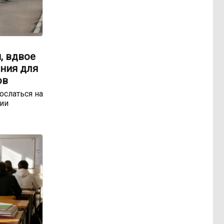
, вдвое
ния для
ов
ослаться на
ии