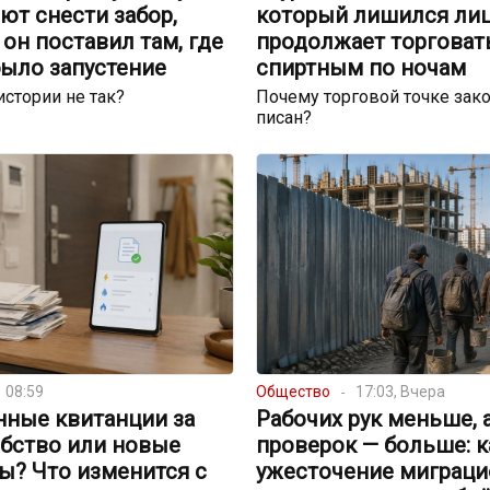
ют снести забор,
который лишился лиц
он поставил там, где
продолжает торговат
было запустение
спиртным по ночам
истории не так?
Почему торговой точке зако
писан?
08:59
Общество
17:03, Вчера
нные квитанции за
Рабочих рук меньше, 
обство или новые
проверок — больше: к
ы? Что изменится с
ужесточение миграци