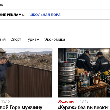
06
НИЕ РЕКЛАМЫ
ШКОЛЬНАЯ ПОРА
вия
Спорт
Туризм
Экономика
15:15
Общество
13:43
вой Горе мужчину
«Кураж» без вывески: 