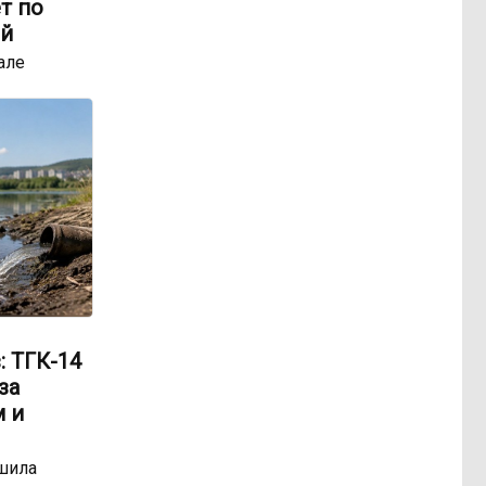
т по
ей
але
: ТГК-14
за
 и
шила