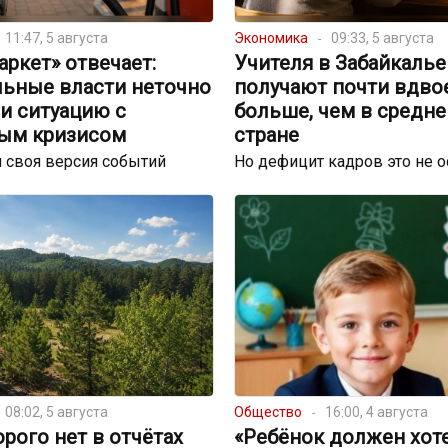
11:47, 5 августа
Экономика
09:33, 5 августа
ркет» отвечает:
Учителя в Забайкалье
льные власти неточно
получают почти вдво
и ситуацию с
больше, чем в средне
ым кризисом
стране
 своя версия событий
Но дефицит кадров это не 
08:02, 5 августа
Общество
16:00, 4 августа
орого нет в отчётах
«Ребёнок должен хот