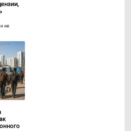
ензии,
ь
н не
а
ак
онного