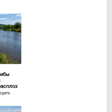
амбы
ы
расплох
сдать