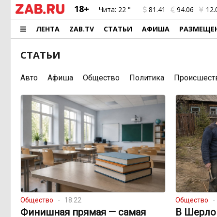
18+
Чита:
22 °
81.41
94.06
12.
ЛЕНТА
ZAB.TV
СТАТЬИ
АФИША
РАЗМЕЩЕ
СТАТЬИ
Авто
Афиша
Общество
Политика
Происшест
Общество
18:22
Общество
Финишная прямая — самая
В Шерло