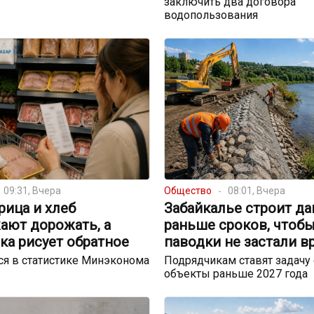
заключить два договора
водопользования
09:31, Вчера
Общество
08:01, Вчера
урица и хлеб
Забайкалье строит д
ают дорожать, а
раньше сроков, чтоб
ка рисует обратное
паводки не застали в
я в статистике Минэконома
Подрядчикам ставят задачу 
объекты раньше 2027 года