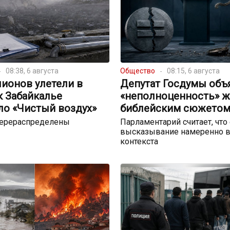
08:38, 6 августа
Общество
08:15, 6 августа
ионов улетели в
Депутат Госдумы объ
к Забайкалье
«неполноценность» 
ло «Чистый воздух»
библейским сюжето
перераспределены
Парламентарий считает, что
высказывание намеренно в
контекста