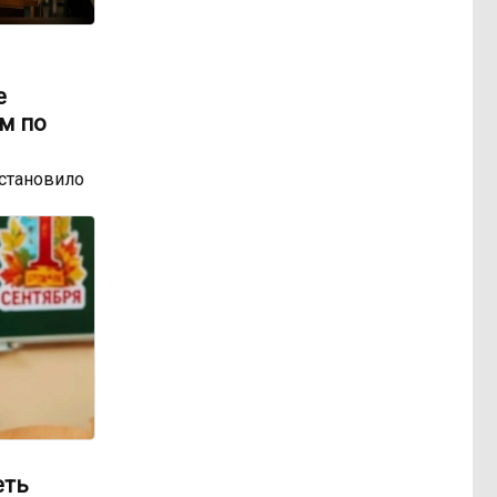
е
м по
остановило
еть