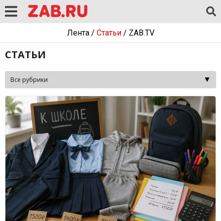
Лента
/
Статьи
/
ZAB.TV
СТАТЬИ