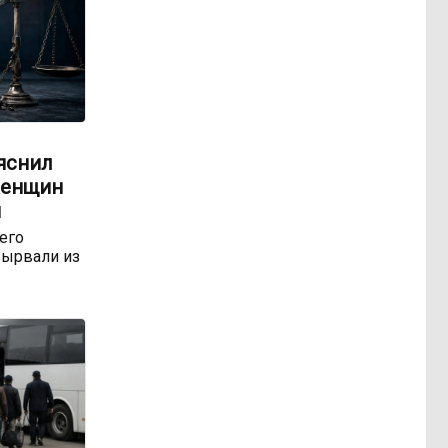
яснил
женщин
м
 его
ырвали из