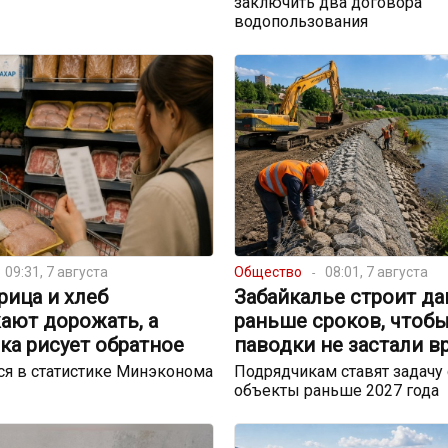
заключить два договора
водопользования
09:31, 7 августа
Общество
08:01, 7 августа
урица и хлеб
Забайкалье строит д
ают дорожать, а
раньше сроков, чтоб
ка рисует обратное
паводки не застали в
я в статистике Минэконома
Подрядчикам ставят задачу 
объекты раньше 2027 года