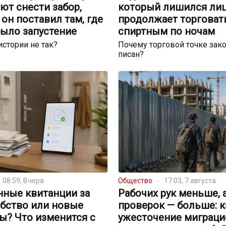
ют снести забор,
который лишился лиц
он поставил там, где
продолжает торговат
было запустение
спиртным по ночам
истории не так?
Почему торговой точке зако
писан?
08:59, Вчера
Общество
17:03, 7 августа
нные квитанции за
Рабочих рук меньше, 
обство или новые
проверок — больше: к
ы? Что изменится с
ужесточение миграци