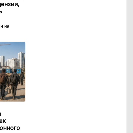
ензии,
ь
н не
а
ак
онного