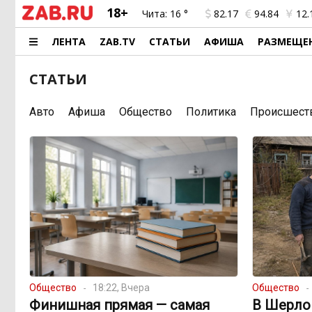
18+
Чита:
16 °
82.17
94.84
12.
ЛЕНТА
ZAB.TV
СТАТЬИ
АФИША
РАЗМЕЩЕ
СТАТЬИ
Авто
Афиша
Общество
Политика
Происшест
Общество
18:22, Вчера
Общество
Финишная прямая — самая
В Шерло