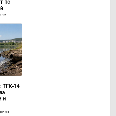
т по
ей
але
: ТГК-14
за
 и
шила