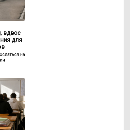
, вдвое
ния для
ов
ослаться на
ии