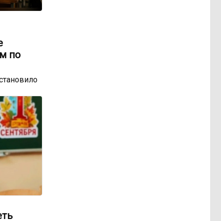
е
м по
остановило
еть