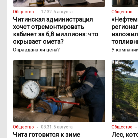
Общество
12:32, 5 августа
Общество
Читинская администрация
«Нефтема
хочет отремонтировать
региона
кабинет за 6,8 миллиона: что
изложил
скрывает смета?
топливн
Оправдана ли цена?
У компании
Общество
08:31, 5 августа
Общество
Чита готовится к зиме
Лес, кот