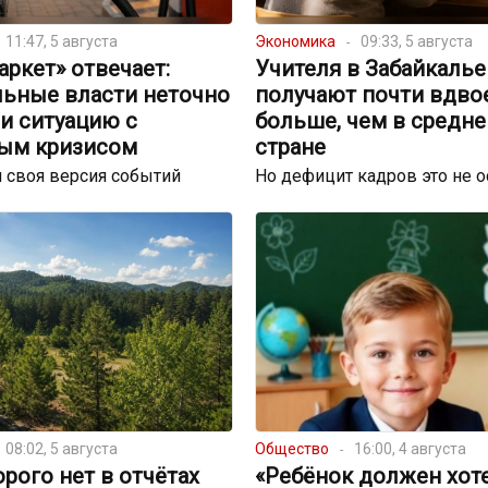
11:47, 5 августа
Экономика
09:33, 5 августа
ркет» отвечает:
Учителя в Забайкалье
льные власти неточно
получают почти вдво
и ситуацию с
больше, чем в средне
ым кризисом
стране
 своя версия событий
Но дефицит кадров это не 
08:02, 5 августа
Общество
16:00, 4 августа
орого нет в отчётах
«Ребёнок должен хот