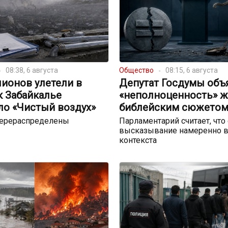
08:38, 6 августа
Общество
08:15, 6 августа
ионов улетели в
Депутат Госдумы объ
к Забайкалье
«неполноценность» 
ло «Чистый воздух»
библейским сюжето
перераспределены
Парламентарий считает, что
высказывание намеренно в
контекста