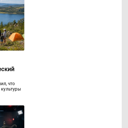
еский
ил, что
 культуры