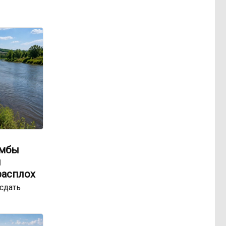
амбы
ы
расплох
сдать