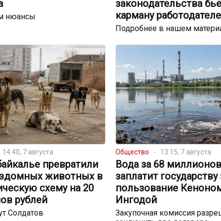
а
законодательства бьё
карману работодател
м нюансы
Подробнее в нашем матери
14:40, 7 августа
Общество
13:15, 7 августа
байкалье превратили
Вода за 68 миллионов
ездомных животных в
заплатит государству 
ческую схему на 20
пользование Кеноном
ов рублей
Ингодой
ут Солдатов
Закупочная комиссия разре