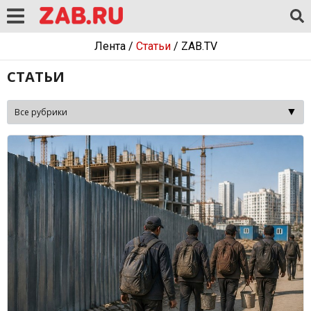
Лента
/
Статьи
/
ZAB.TV
СТАТЬИ