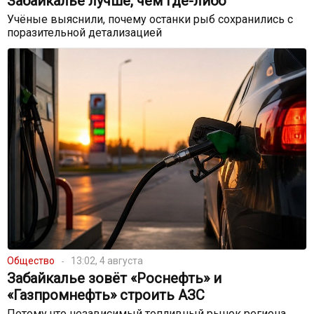
Забайкалье лучше, чем где-либо
Учёные выяснили, почему останки рыб сохранились с
поразительной детализацией
Общество
13:02, 4 августа
Забайкалье зовёт «Роснефть» и
«Газпромнефть» строить АЗС
Потому что независимый топливный рынок региона