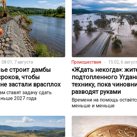
08:01, 7 августа
Происшествия
15:02, 6 авгус
лье строит дамбы
«Ждать некогда»: жит
сроков, чтобы
подтопленного Угдан
не застали врасплох
технику, пока чиновн
разводят руками
м ставят задачу сдать
ньше 2027 года
Времени на помощь остаётс
меньше и меньше