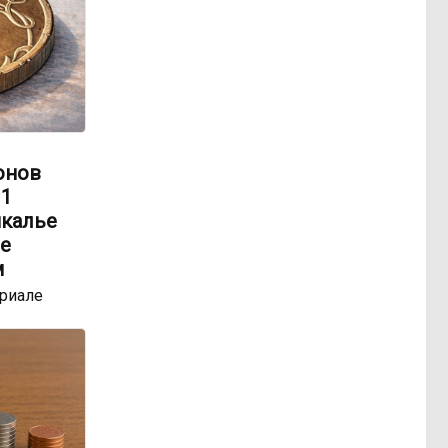
онов
 1
йкалье
е
м
ериале