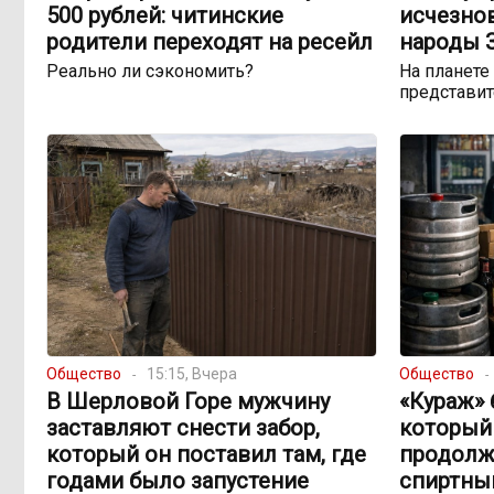
500 рублей: читинские
исчезно
родители переходят на ресейл
народы 
Реально ли сэкономить?
На планете
представит
Общество
15:15, Вчера
Общество
В Шерловой Горе мужчину
«Кураж» 
заставляют снести забор,
который
который он поставил там, где
продолж
годами было запустение
спиртны