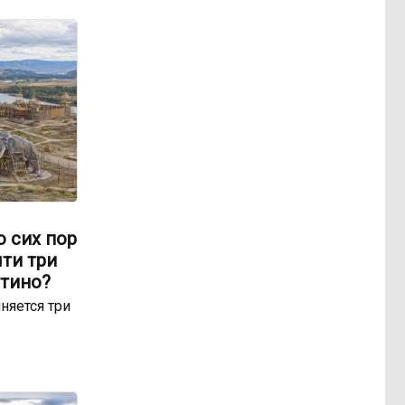
о сих пор
чти три
отино?
няется три