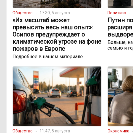
Общество
17:30, 5 августа
Политика
«Их масштаб может
Путин по
превысить весь наш опыт»:
расширя
Осипов предупреждает о
выдворе
климатической угрозе на фоне
Больше, на
пожаров в Европе
семью и го
Подробнее в нашем материале
Общество
11:47, 5 августа
Экономика