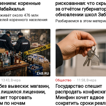
вением: коренные
рискованная: что скр
Забайкалья
за отчётом губернато
обновлении школ Заб
 живёт около 476 млн
елей коренного населения
Разбираемся в этом матери
13:43, Вчера
Общество
11:58, Вчера
без вывески: магазин,
Государство спешит
 лишился лицензии,
распродать конфискат
ает торговать
Минфин хочет вдвое
м по ночам
сократить сроки реал