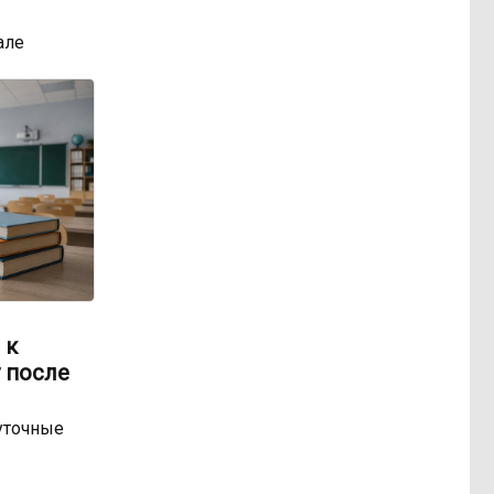
але
 к
 после
уточные