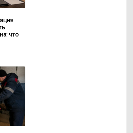
ация
ть
на: что