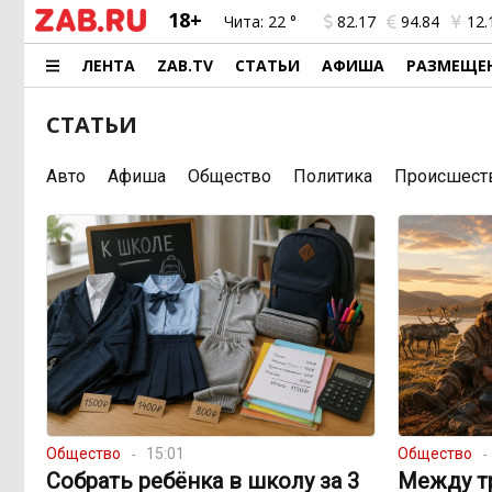
18+
Чита:
22 °
82.17
94.84
12.
ЛЕНТА
ZAB.TV
СТАТЬИ
АФИША
РАЗМЕЩЕ
СТАТЬИ
Авто
Афиша
Общество
Политика
Происшест
Общество
15:01
Общество
Собрать ребёнка в школу за 3
Между т