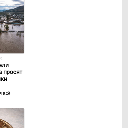
та
ели
а просят
ики
я всё