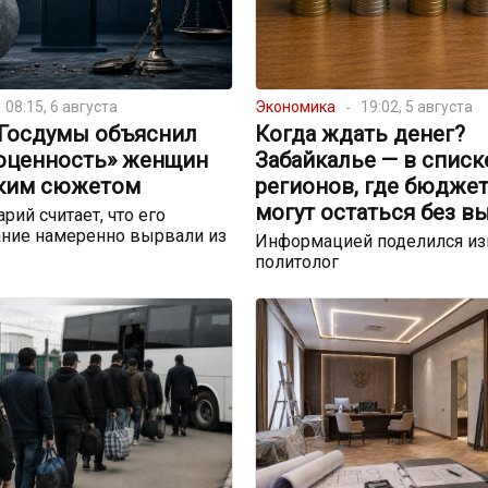
08:15, 6 августа
Экономика
19:02, 5 августа
 Госдумы объяснил
Когда ждать денег?
оценность» женщин
Забайкалье — в списк
ким сюжетом
регионов, где бюдже
могут остаться без в
рий считает, что его
ние намеренно вырвали из
Информацией поделился и
политолог