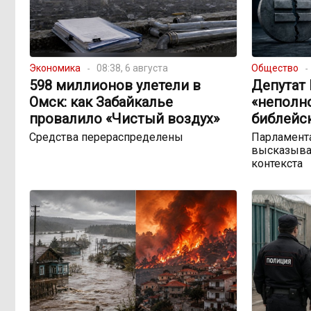
Экономика
08:38, 6 августа
Общество
598 миллионов улетели в
Депутат
Омск: как Забайкалье
«неполн
провалило «Чистый воздух»
библейс
Средства перераспределены
Парламента
высказыва
контекста