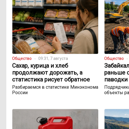
Общество
09:31, 7 августа
Общество
Сахар, курица и хлеб
Забайка
продолжают дорожать, а
раньше 
статистика рисует обратное
паводки 
Разбираемся в статистике Минэконома
Подрядчика
России
объекты ра