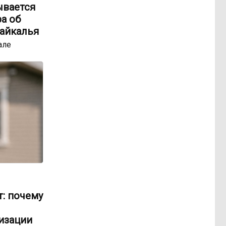
ывается
ра об
айкалья
але
: почему
изации