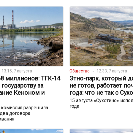
13:15, 7 августа
Общество
12:33, 7 августа
68 миллионов: ТГК-14
Этно-парк, который д
 государству за
не готов, работает по
ание Кеноном и
года: что не так с Сух
15 августа «Сухотино» испол
года
 комиссия разрешила
два договора
ования