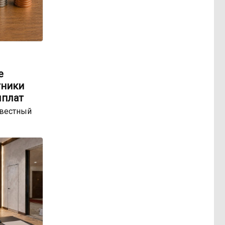
е
тники
ыплат
звестный