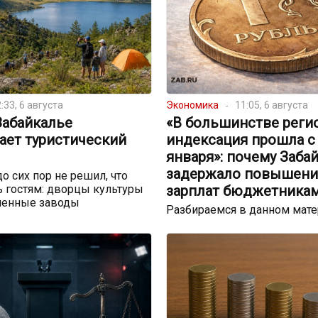
:33, 6 августа
Экономика
11:05, 6 августа
Забайкалье
«В большинстве реги
ает туристический
индексация прошла с
января»: почему Заба
задержало повышени
до сих пор не решил, что
 гостям: дворцы культуры
зарплат бюджетника
шенные заводы
Разбираемся в данном мат