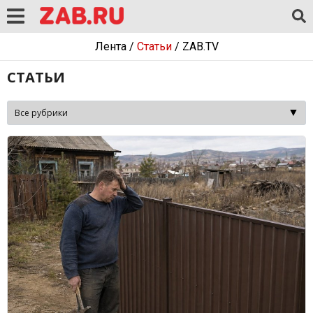
Лента
/
Статьи
/
ZAB.TV
СТАТЬИ