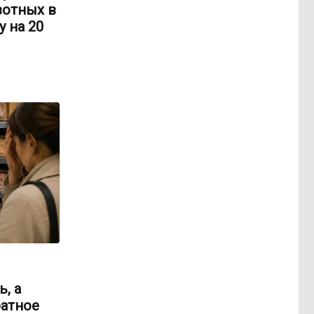
вотных в
 на 20
, а
ратное