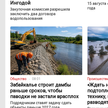
Ингодой
15 августа
года
Закупочная комиссия разрешила
заключить два договора
водопользования
Общество
08:01
Происшеств
Забайкалье строит дамбы
«Ждать н
раньше сроков, чтобы
подтопл
паводки не застали врасплох
технику,
разводят
Подрядчикам ставят задачу сдать
объекты раньше 2027 года