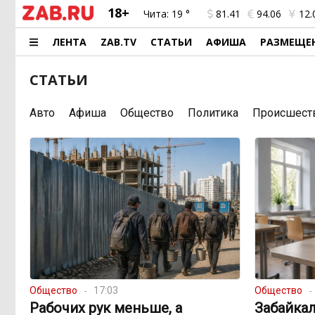
18+
Чита:
19 °
81.41
94.06
12.
ЛЕНТА
ZAB.TV
СТАТЬИ
АФИША
РАЗМЕЩЕ
СТАТЬИ
Авто
Афиша
Общество
Политика
Происшест
Общество
17:03
Общество
Рабочих рук меньше, а
Забайкал