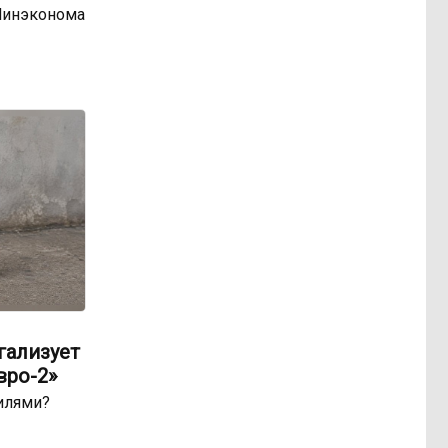
Минэконома
гализует
вро-2»
билями?