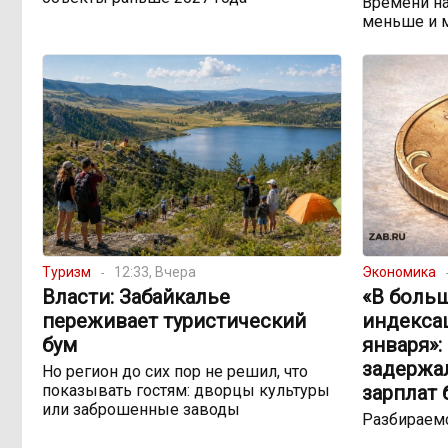
Времени на
меньше и 
Туризм
12:33, Вчера
Экономика
Власти: Забайкалье
«В боль
переживает туристический
индекса
бум
января»:
задержа
Но регион до сих пор не решил, что
показывать гостям: дворцы культуры
зарплат
или заброшенные заводы
Разбираемс