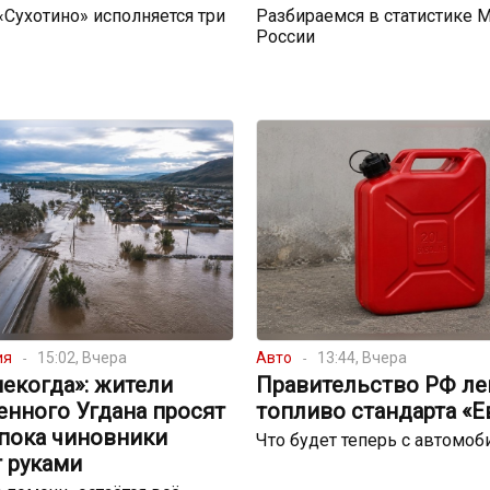
 «Сухотино» исполняется три
Разбираемся в статистике 
России
ия
15:02, Вчера
Авто
13:44, Вчера
екогда»: жители
Правительство РФ ле
енного Угдана просят
топливо стандарта «Е
 пока чиновники
Что будет теперь с автомо
 руками