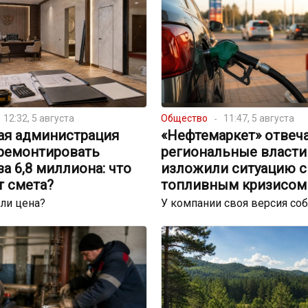
12:32, 5 августа
Общество
11:47, 5 августа
ая администрация
«Нефтемаркет» отвеча
тремонтировать
региональные власти
за 6,8 миллиона: что
изложили ситуацию с
т смета?
топливным кризисом
ли цена?
У компании своя версия со