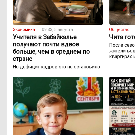
Экономика
09:33, 5 августа
Общество
Учителя в Забайкалье
Чита гот
получают почти вдвое
После сезо
больше, чем в среднем по
жители вст
квартирах 
стране
Но дефицит кадров это не остановило