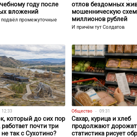
чебному году после
отлов бездомных жи
ых вложений
мошенническую схему
миллионов рублей
р подвёл промежуточные
И причём тут Солдатов
12:33
Общество
09:31
к, который до сих пор
Сахар, курица и хлеб
, работает почти три
продолжают дорожать
о не так с Сухотино?
статистика рисует об