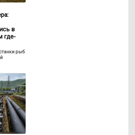
ра:
ись в
м где-
станки рыб
ой