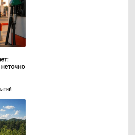
ет:
 неточно
бытий