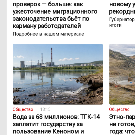
проверок — больше: как
новому у
ужесточение миграционного
рекордн
законодательства бьёт по
Губернато
карману работодателей
итоги
Подробнее в нашем материале
Общество
13:15
Общество
Вода за 68 миллионов: ТГК-14
Этно-пар
заплатит государству за
не готов
пользование Кеноном и
года: чт