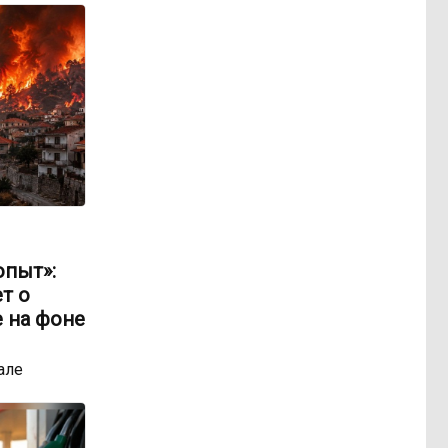
опыт»:
т о
 на фоне
але