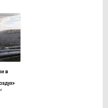
ли в
оздух»
ы