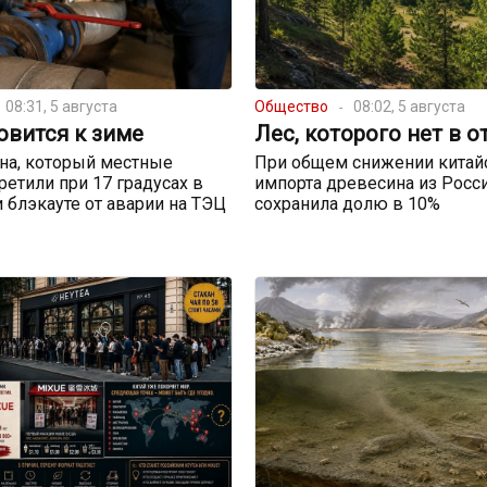
08:31, 5 августа
Общество
08:02, 5 августа
овится к зиме
Лес, которого нет в о
на, который местные
При общем снижении китай
ретили при 17 градусах в
импорта древесина из Росс
и блэкауте от аварии на ТЭЦ
сохранила долю в 10%