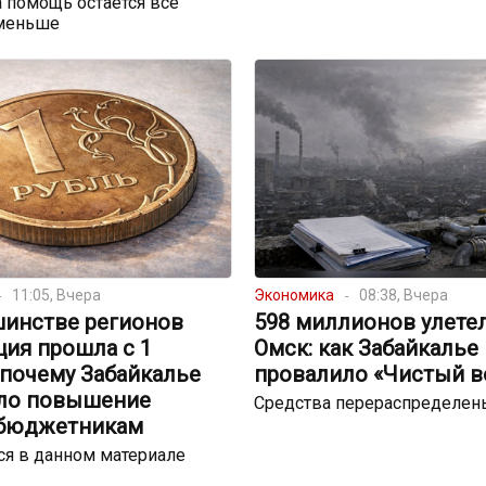
 помощь остаётся всё
меньше
11:05, Вчера
Экономика
08:38, Вчера
шинстве регионов
598 миллионов улете
ция прошла с 1
Омск: как Забайкалье
 почему Забайкалье
провалило «Чистый в
ло повышение
Средства перераспределен
 бюджетникам
я в данном материале