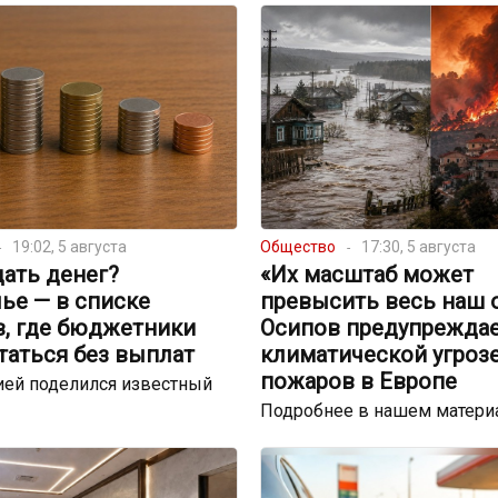
19:02, 5 августа
Общество
17:30, 5 августа
ать денег?
«Их масштаб может
ье — в списке
превысить весь наш 
в, где бюджетники
Осипов предупреждае
таться без выплат
климатической угрозе
пожаров в Европе
ей поделился известный
Подробнее в нашем матери