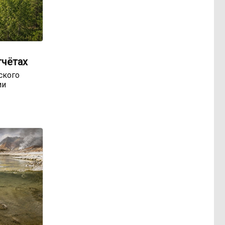
тчётах
ского
ии