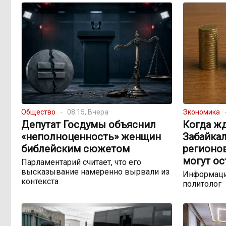
Общество
08:15, Вчера
Экономика
Депутат Госдумы объяснил
Когда жд
«неполноценность» женщин
Забайкал
библейским сюжетом
регионо
могут ос
Парламентарий считает, что его
высказывание намеренно вырвали из
Информаци
контекста
политолог