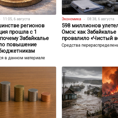
11:05, 6 августа
Экономика
08:38, 6 августа
шинстве регионов
598 миллионов улете
ция прошла с 1
Омск: как Забайкалье
 почему Забайкалье
провалило «Чистый в
ло повышение
Средства перераспределен
 бюджетникам
я в данном материале