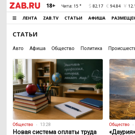
18+
Чита:
15 °
82.17
94.84
12.
ЛЕНТА
ZAB.TV
СТАТЬИ
АФИША
РАЗМЕЩЕ
СТАТЬИ
Авто
Афиша
Общество
Политика
Происшест
Общество
13:28
Общество
Новая система оплаты труда
«Даурия