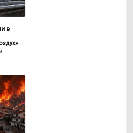
ли в
оздух»
ы