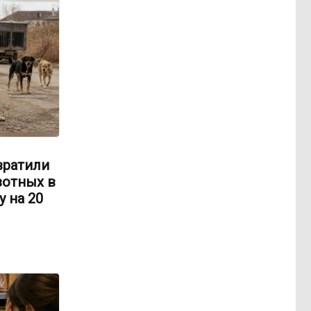
вратили
вотных в
 на 20