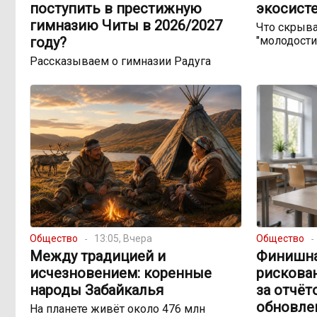
поступить в престижную
экосист
гимназию Читы в 2026/2027
Что скрыва
году?
"молодости
Рассказываем о гимназии Радуга
Общество
13:05, Вчера
Общество
Между традицией и
Финишна
исчезновением: коренные
рискован
народы Забайкалья
за отчёт
обновле
На планете живёт около 476 млн