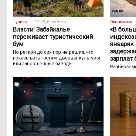
Туризм
12:33, 6 августа
Экономика
Власти: Забайкалье
«В боль
переживает туристический
индекса
бум
января»:
задержа
Но регион до сих пор не решил, что
показывать гостям: дворцы культуры
зарплат
или заброшенные заводы
Разбираемс