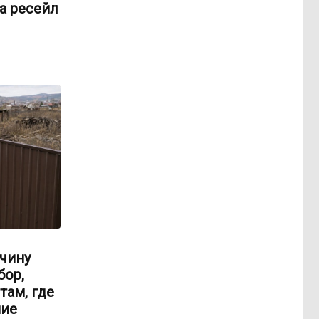
а ресейл
чину
бор,
там, где
ние