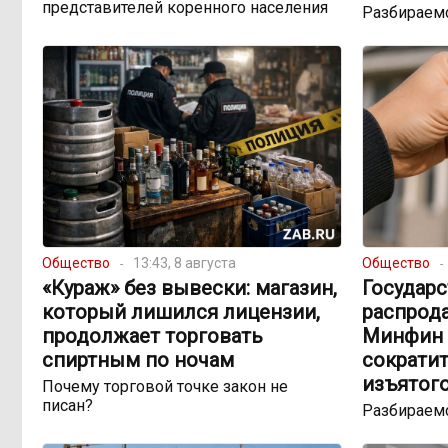
представителей коренного населения
Разбираемс
Общество
13:43, 8 августа
Общество
«Кураж» без вывески: магазин,
Государ
который лишился лицензии,
распрода
продолжает торговать
Минфин 
спиртным по ночам
сократит
изъятог
Почему торговой точке закон не
писан?
Разбираемс