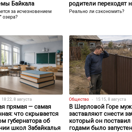
емы Байкала
родители переходят н
ется за исчезновением
Реально ли сэкономить?
" озера?
18:22, 8 августа
Общество
15:15, 8 августа
я прямая — самая
В Шерловой Горе муж
ная: что скрывается
заставляют снести за
ом губернатора об
который он поставил 
нии школ Забайкалья
годами было запусте