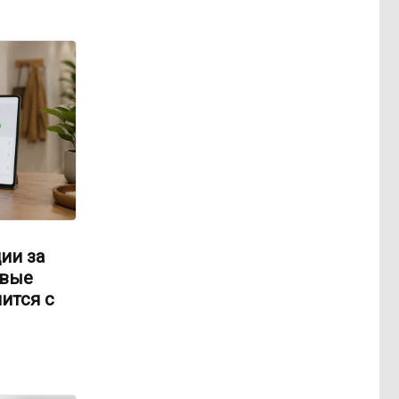
ии за
овые
ится с