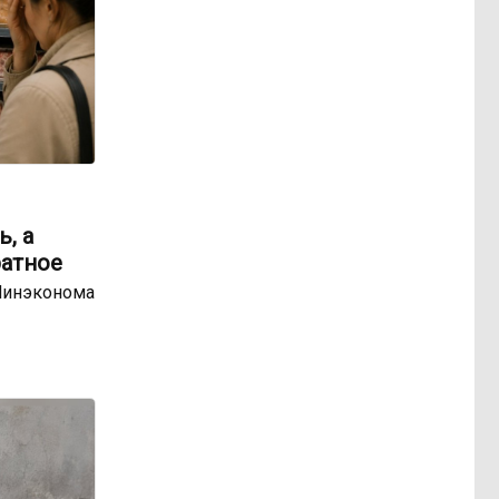
, а
ратное
Минэконома