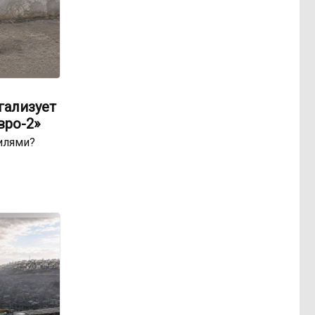
гализует
вро-2»
билями?