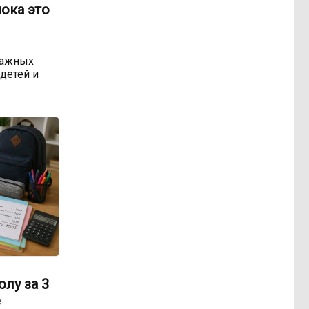
пока это
важных
детей и
лу за 3
е