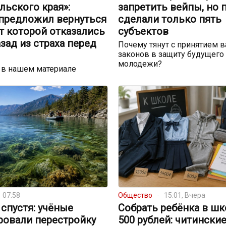
льского края»:
запретить вейпы, но 
 предложил вернуться
сделали только пять
от которой отказались
субъектов
азад из страха перед
Почему тянут с принятием 
законов в защиту будущего 
молодежи?
 в нашем материале
07:58
Общество
15:01, Вчера
спустя: учёные
Собрать ребёнка в шко
ровали перестройку
500 рублей: читински