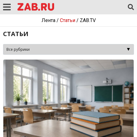
Лента
/
Статьи
/
ZAB.TV
СТАТЬИ