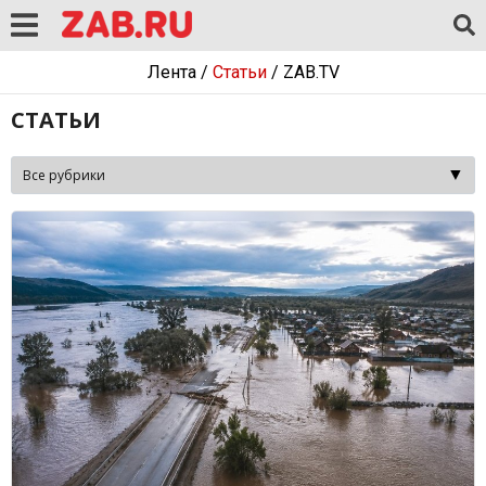
Лента
/
Статьи
/
ZAB.TV
СТАТЬИ