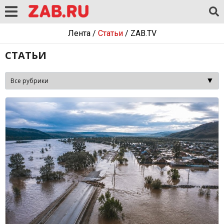
Лента
/
Статьи
/
ZAB.TV
СТАТЬИ