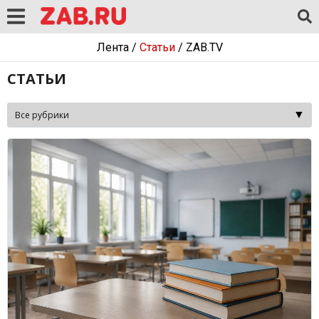
Лента
/
Статьи
/
ZAB.TV
СТАТЬИ