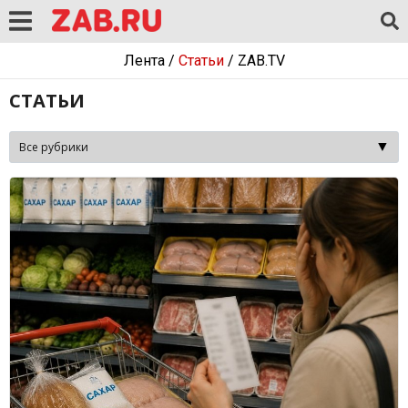
Лента
/
Статьи
/
ZAB.TV
СТАТЬИ