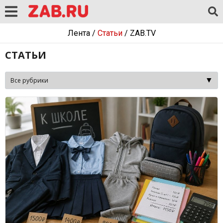
Лента
/
Статьи
/
ZAB.TV
СТАТЬИ