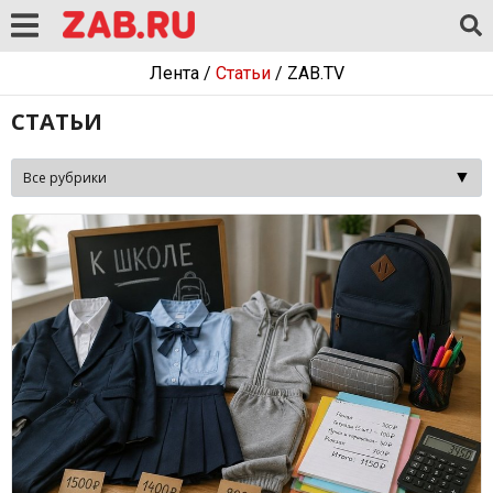
Лента
/
Статьи
/
ZAB.TV
СТАТЬИ