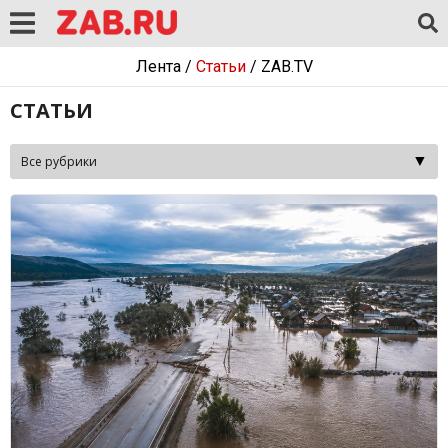
Лента
/
Статьи
/
ZAB.TV
СТАТЬИ