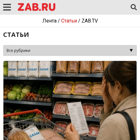
Лента
/
Статьи
/
ZAB.TV
СТАТЬИ