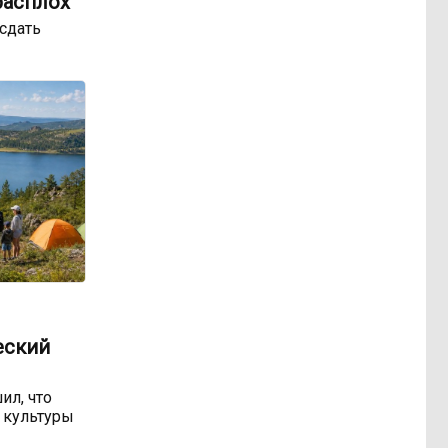
расплох
сдать
еский
ил, что
 культуры