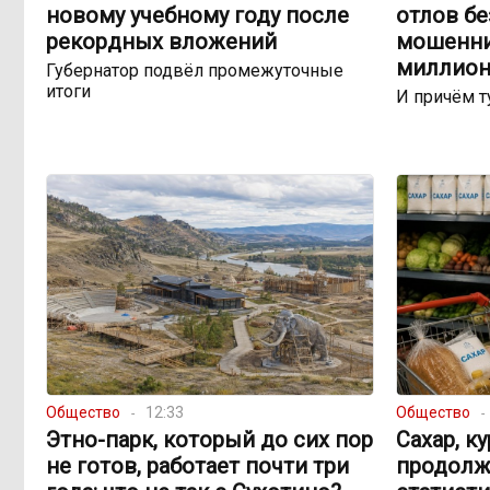
новому учебному году после
отлов б
рекордных вложений
мошенни
миллион
Губернатор подвёл промежуточные
итоги
И причём т
Общество
12:33
Общество
Этно-парк, который до сих пор
Сахар, к
не готов, работает почти три
продолж