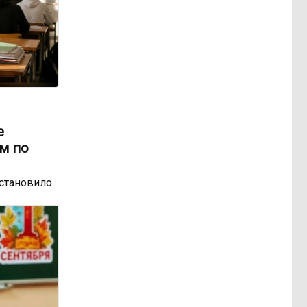
е
м по
остановило