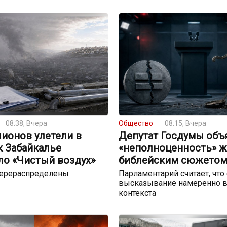
08:38, Вчера
Общество
08:15, Вчера
ионов улетели в
Депутат Госдумы объ
к Забайкалье
«неполноценность» 
ло «Чистый воздух»
библейским сюжето
перераспределены
Парламентарий считает, что
высказывание намеренно в
контекста