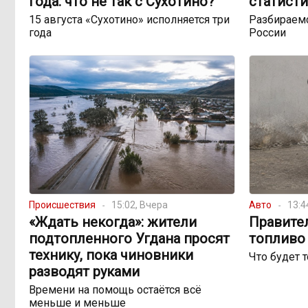
года: что не так с Сухотино?
статисти
15 августа «Сухотино» исполняется три
Разбираемс
года
России
Происшествия
15:02, Вчера
Авто
13:4
«Ждать некогда»: жители
Правите
подтопленного Угдана просят
топливо 
технику, пока чиновники
Что будет 
разводят руками
Времени на помощь остаётся всё
меньше и меньше