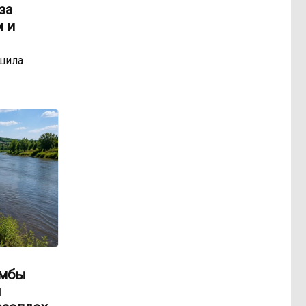
за
 и
шила
амбы
ы