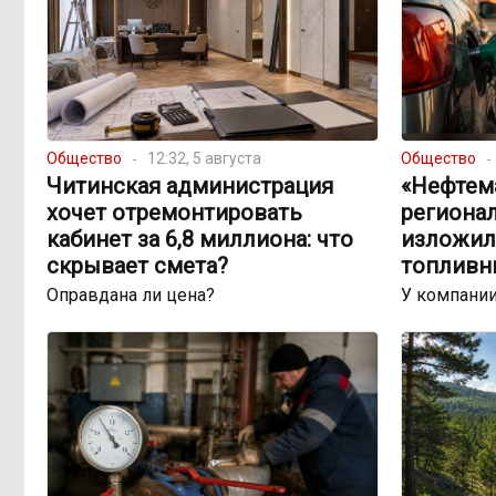
Общество
12:32, 5 августа
Общество
Читинская администрация
«Нефтема
хочет отремонтировать
региона
кабинет за 6,8 миллиона: что
изложил
скрывает смета?
топливн
Оправдана ли цена?
У компании