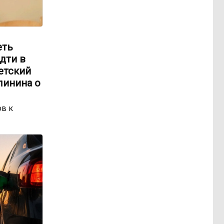
еть
идти в
етский
линина о
ов к