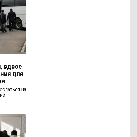
, вдвое
ния для
ов
ослаться на
ии