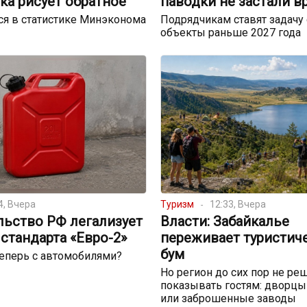
ка рисует обратное
паводки не застали в
я в статистике Минэконома
Подрядчикам ставят задачу 
объекты раньше 2027 года
4, Вчера
Туризм
12:33, Вчера
льство РФ легализует
Власти: Забайкалье
стандарта «Евро-2»
переживает туристич
бум
теперь с автомобилями?
Но регион до сих пор не реш
показывать гостям: дворцы
или заброшенные заводы