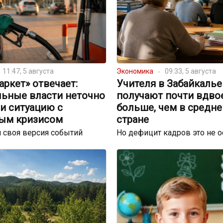
11:47, 5 августа
Экономика
09:33, 5 августа
ркет» отвечает:
Учителя в Забайкалье
льные власти неточно
получают почти вдво
и ситуацию с
больше, чем в средне
ым кризисом
стране
 своя версия событий
Но дефицит кадров это не 