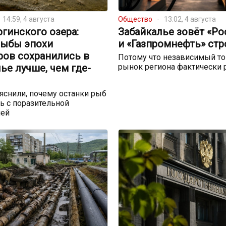
14:59, 4 августа
Общество
13:02, 4 августа
ргинского озера:
Забайкалье зовёт «Р
рыбы эпохи
и «Газпромнефть» стр
ров сохранились в
Потому что независимый т
ье лучше, чем где-
рынок региона фактически 
снили, почему останки рыб
ь с поразительной
ией