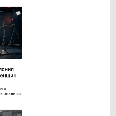
яснил
женщин
м
 его
ырвали из