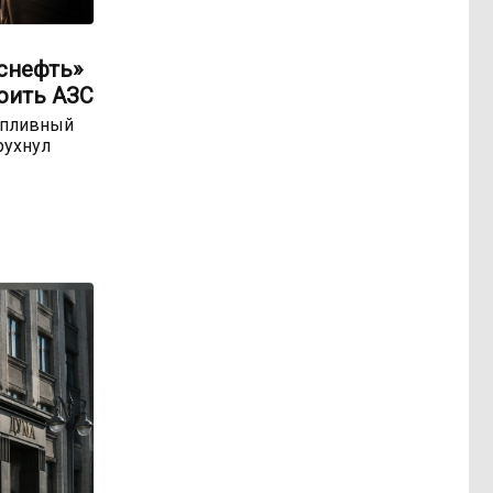
оснефть»
оить АЗС
опливный
рухнул