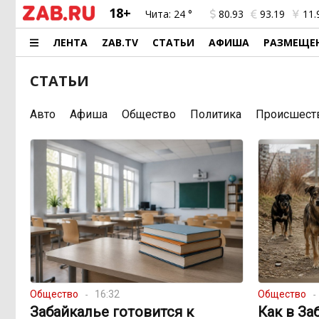
18+
Чита:
24 °
80.93
93.19
11.
ЛЕНТА
ZAB.TV
СТАТЬИ
АФИША
РАЗМЕЩЕ
СТАТЬИ
Авто
Афиша
Общество
Политика
Происшест
Общество
16:32
Общество
Забайкалье готовится к
Как в За