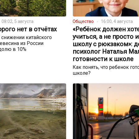
08:02, 5 августа
Общество
16:00, 4 августа
орого нет в отчётах
«Ребёнок должен хот
учиться, а не просто 
 снижении китайского
евесина из России
школу с рюкзаком»: д
долю в 10%
психолог Наталья Ма
готовности к школе
Как понять, что ребенок гот
школе?