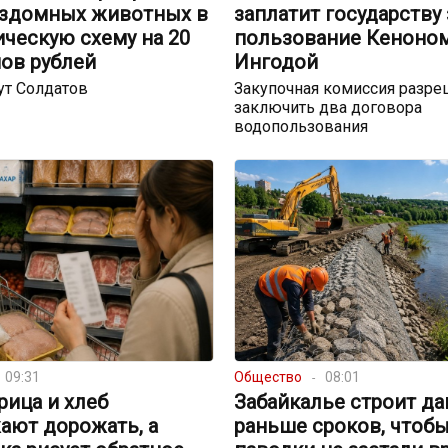
ездомных животных в
заплатит государству 
ческую схему на 20
пользование Кеноном
ов рублей
Ингодой
ут Солдатов
Закупочная комиссия разре
заключить два договора
водопользования
09:31
Общество
08:01
урица и хлеб
Забайкалье строит д
ают дорожать, а
раньше сроков, чтоб