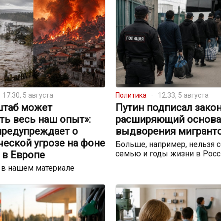
17:30, 5 августа
Политика
12:33, 5 августа
штаб может
Путин подписал закон
ть весь наш опыт»:
расширяющий основа
предупреждает о
выдворения мигрант
еской угрозе на фоне
Больше, например, нельзя с
 в Европе
семью и годы жизни в Росс
 в нашем материале