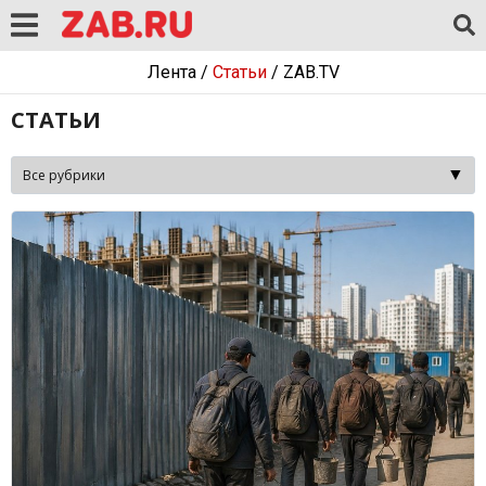
Лента
/
Статьи
/
ZAB.TV
СТАТЬИ