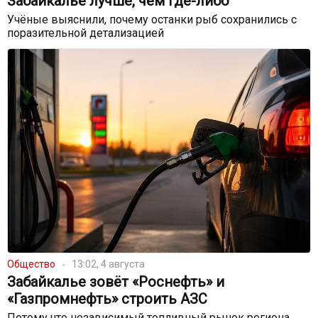
Забайкалье лучше, чем где-либо
Учёные выяснили, почему останки рыб сохранились с
поразительной детализацией
Общество
13:02, 4 августа
Забайкалье зовёт «Роснефть» и
«Газпромнефть» строить АЗС
Потому что независимый топливный рынок региона