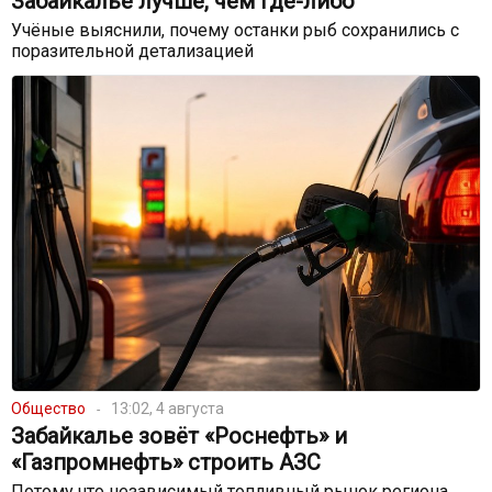
Забайкалье лучше, чем где-либо
Учёные выяснили, почему останки рыб сохранились с
поразительной детализацией
Общество
13:02, 4 августа
Забайкалье зовёт «Роснефть» и
«Газпромнефть» строить АЗС
Потому что независимый топливный рынок региона