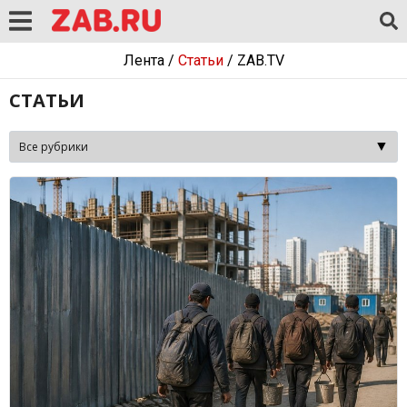
Лента
/
Статьи
/
ZAB.TV
СТАТЬИ