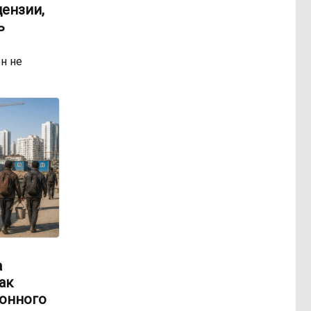
ензии,
ь
н не
а
ак
онного