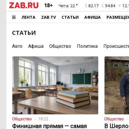
18+
Чита:
22 °
82.17
94.84
12.
ЛЕНТА
ZAB.TV
СТАТЬИ
АФИША
РАЗМЕЩЕ
СТАТЬИ
Авто
Афиша
Общество
Политика
Происшест
Общество
18:22
Общество
Финишная прямая — самая
В Шерло