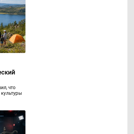
еский
ил, что
 культуры