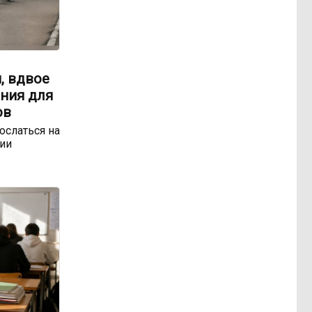
, вдвое
ния для
ов
ослаться на
ии