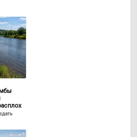
амбы
ы
расплох
сдать