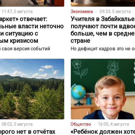
11:47, 5 августа
Экономика
09:33, 5 августа
ркет» отвечает:
Учителя в Забайкалье
льные власти неточно
получают почти вдво
и ситуацию с
больше, чем в средне
ым кризисом
стране
 своя версия событий
Но дефицит кадров это не 
08:02, 5 августа
Общество
16:00, 4 августа
орого нет в отчётах
«Ребёнок должен хот