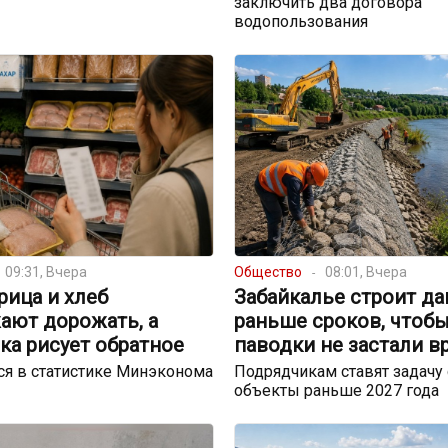
заключить два договора
водопользования
09:31, Вчера
Общество
08:01, Вчера
урица и хлеб
Забайкалье строит д
ают дорожать, а
раньше сроков, чтоб
ка рисует обратное
паводки не застали в
я в статистике Минэконома
Подрядчикам ставят задачу 
объекты раньше 2027 года