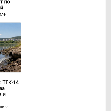
т по
ей
але
: ТГК-14
за
 и
шила