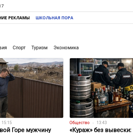
17
НИЕ РЕКЛАМЫ
ШКОЛЬНАЯ ПОРА
вия
Спорт
Туризм
Экономика
15:15
Общество
13:43
вой Горе мужчину
«Кураж» без вывески: 