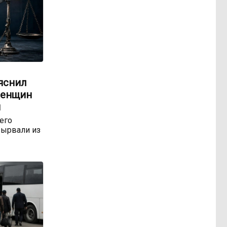
яснил
женщин
м
 его
ырвали из