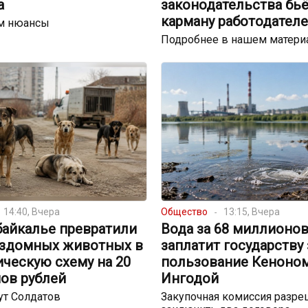
а
законодательства бьё
карману работодател
м нюансы
Подробнее в нашем матери
14:40, Вчера
Общество
13:15, Вчера
байкалье превратили
Вода за 68 миллионов
ездомных животных в
заплатит государству 
ческую схему на 20
пользование Кеноном
ов рублей
Ингодой
ут Солдатов
Закупочная комиссия разре