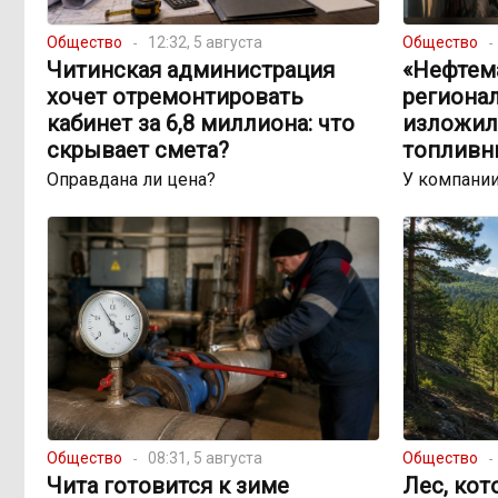
Общество
12:32, 5 августа
Общество
Читинская администрация
«Нефтема
хочет отремонтировать
региона
кабинет за 6,8 миллиона: что
изложил
скрывает смета?
топливн
Оправдана ли цена?
У компании
Общество
08:31, 5 августа
Общество
Чита готовится к зиме
Лес, кот