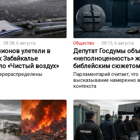
08:38, 6 августа
Общество
08:15, 6 августа
ионов улетели в
Депутат Госдумы объ
к Забайкалье
«неполноценность» 
ло «Чистый воздух»
библейским сюжето
перераспределены
Парламентарий считает, что
высказывание намеренно в
контекста