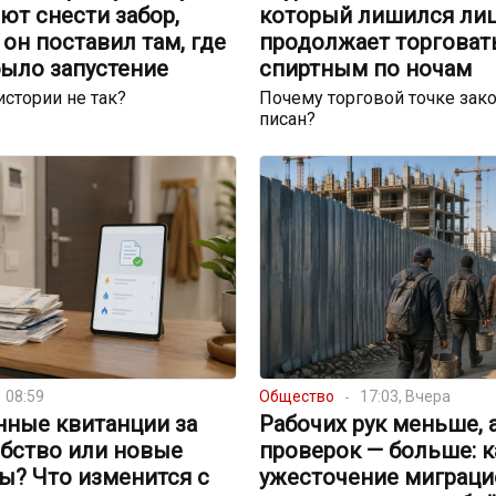
ют снести забор,
который лишился лиц
он поставил там, где
продолжает торговат
было запустение
спиртным по ночам
истории не так?
Почему торговой точке зако
писан?
08:59
Общество
17:03, Вчера
нные квитанции за
Рабочих рук меньше, 
обство или новые
проверок — больше: к
ы? Что изменится с
ужесточение миграци