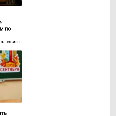
е
м по
остановило
еть