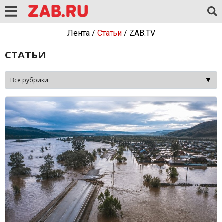
Лента
/
Статьи
/
ZAB.TV
СТАТЬИ