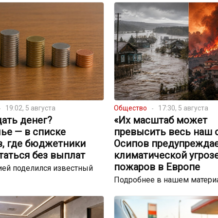
19:02, 5 августа
Общество
17:30, 5 августа
ать денег?
«Их масштаб может
ье — в списке
превысить весь наш 
в, где бюджетники
Осипов предупреждае
таться без выплат
климатической угрозе
пожаров в Европе
ей поделился известный
Подробнее в нашем матери