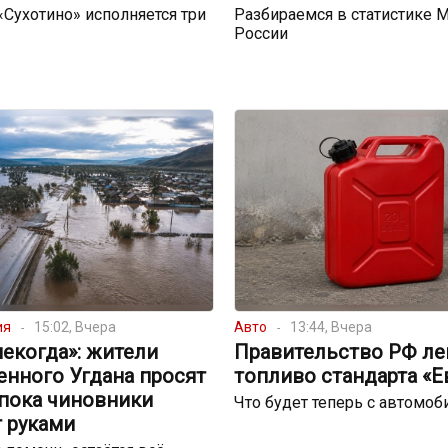
 «Сухотино» исполняется три
Разбираемся в статистике 
России
ия
15:02, Вчера
Авто
13:44, Вчера
екогда»: жители
Правительство РФ ле
енного Угдана просят
топливо стандарта «Е
 пока чиновники
Что будет теперь с автомо
 руками