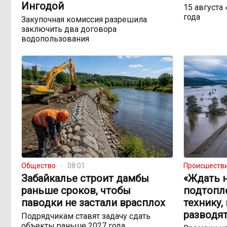
Ингодой
15 августа
года
Закупочная комиссия разрешила
заключить два договора
водопользования
Общество
08:01
Происшеств
Забайкалье строит дамбы
«Ждать н
раньше сроков, чтобы
подтопл
паводки не застали врасплох
технику,
разводят
Подрядчикам ставят задачу сдать
объекты раньше 2027 года