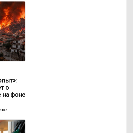
опыт»:
т о
 на фоне
але