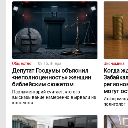
Общество
08:15, Вчера
Экономика
Депутат Госдумы объяснил
Когда жд
«неполноценность» женщин
Забайкал
библейским сюжетом
регионо
могут ос
Парламентарий считает, что его
высказывание намеренно вырвали из
Информаци
контекста
политолог