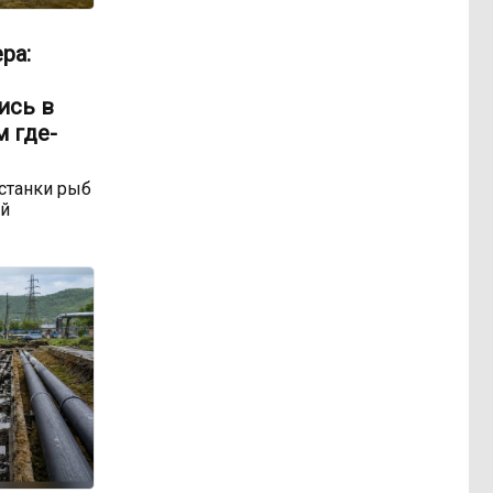
ра:
ись в
м где-
станки рыб
ой