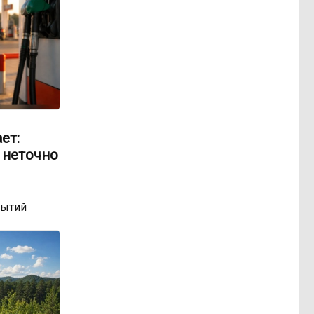
ет:
 неточно
бытий