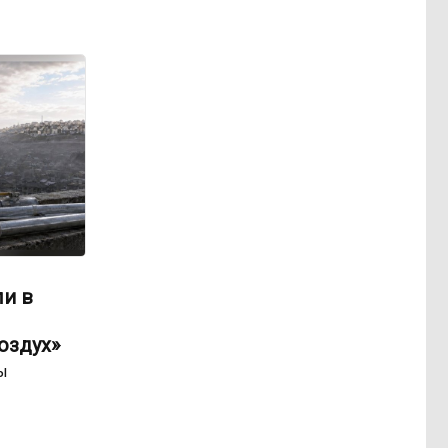
ли в
оздух»
ы