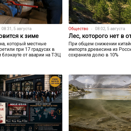
08:31, 5 августа
Общество
08:02, 5 августа
овится к зиме
Лес, которого нет в о
на, который местные
При общем снижении китай
ретили при 17 градусах в
импорта древесина из Росс
и блэкауте от аварии на ТЭЦ
сохранила долю в 10%