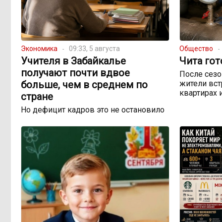
Экономика
09:33, 5 августа
Общество
Учителя в Забайкалье
Чита гот
получают почти вдвое
После сезо
больше, чем в среднем по
жители вст
квартирах 
стране
Но дефицит кадров это не остановило