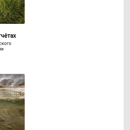
тчётах
ского
ии