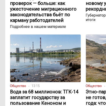
проверок — больше: как
новому у
ужесточение миграционного
рекордн
законодательства бьёт по
Губернато
карману работодателей
итоги
Подробнее в нашем материале
Общество
13:15
Общество
Вода за 68 миллионов: ТГК-14
Этно-пар
заплатит государству за
не готов
пользование Кеноном и
года: чт