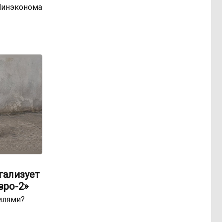
Минэконома
гализует
вро-2»
билями?