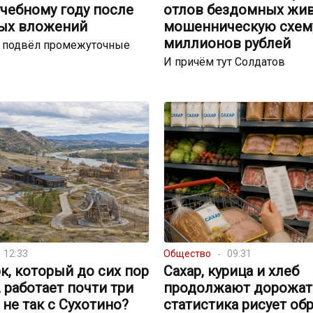
чебному году после
отлов бездомных жи
ых вложений
мошенническую схему
миллионов рублей
р подвёл промежуточные
И причём тут Солдатов
12:33
Общество
09:31
к, который до сих пор
Сахар, курица и хлеб
, работает почти три
продолжают дорожать
о не так с Сухотино?
статистика рисует об