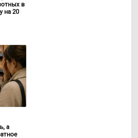
вотных в
 на 20
, а
ратное