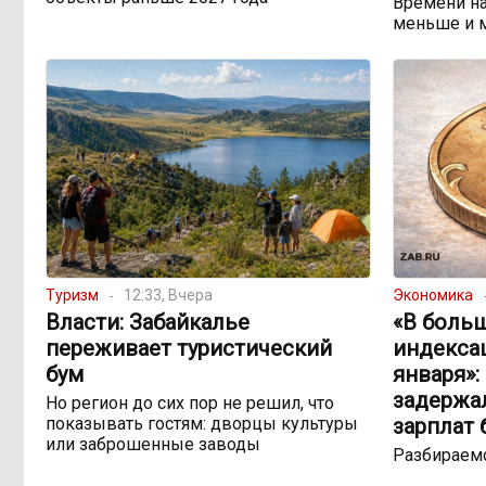
Времени на
меньше и 
Туризм
12:33, Вчера
Экономика
Власти: Забайкалье
«В боль
переживает туристический
индекса
бум
января»:
задержа
Но регион до сих пор не решил, что
показывать гостям: дворцы культуры
зарплат
или заброшенные заводы
Разбираемс