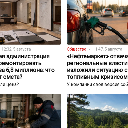
12:32, 5 августа
Общество
11:47, 5 августа
ая администрация
«Нефтемаркет» отвеча
тремонтировать
региональные власти
за 6,8 миллиона: что
изложили ситуацию с
т смета?
топливным кризисом
ли цена?
У компании своя версия со