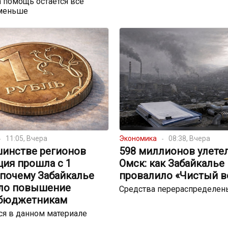
 помощь остаётся всё
меньше
11:05, Вчера
Экономика
08:38, Вчера
шинстве регионов
598 миллионов улете
ция прошла с 1
Омск: как Забайкалье
 почему Забайкалье
провалило «Чистый в
ло повышение
Средства перераспределен
 бюджетникам
я в данном материале