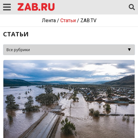
Лента
/
Статьи
/
ZAB.TV
СТАТЬИ