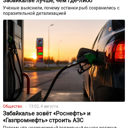
Забайкалье лучше, чем где-либо
Учёные выяснили, почему останки рыб сохранились с
поразительной детализацией
Общество
13:02, 4 августа
Забайкалье зовёт «Роснефть» и
«Газпромнефть» строить АЗС
Потому что независимый топливный рынок региона