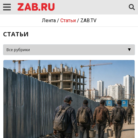
Лента
/
Статьи
/
ZAB.TV
СТАТЬИ