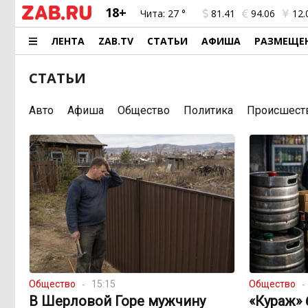
18+
Чита:
27 °
81.41
94.06
12.
ЛЕНТА
ZAB.TV
СТАТЬИ
АФИША
РАЗМЕЩЕ
СТАТЬИ
Авто
Афиша
Общество
Политика
Происшест
Общество
15:15
Общество
В Шерловой Горе мужчину
«Кураж» 