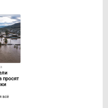
та
ели
а просят
ики
я всё