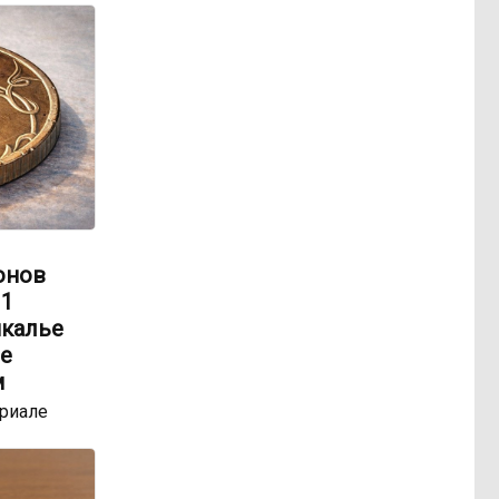
онов
 1
йкалье
е
м
ериале