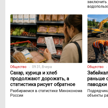
заключить 
водопольз
Общество
09:31, Вчера
Общество
Сахар, курица и хлеб
Забайка
продолжают дорожать, а
раньше 
статистика рисует обратное
паводки 
Разбираемся в статистике Минэконома
Подрядчика
России
объекты ра