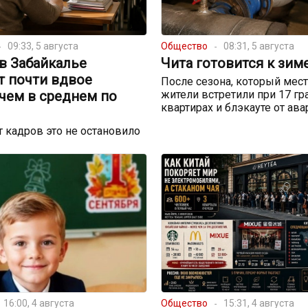
09:33, 5 августа
Общество
08:31, 5 августа
в Забайкалье
Чита готовится к зим
т почти вдвое
После сезона, который мес
чем в среднем по
жители встретили при 17 гр
квартирах и блэкауте от ав
 кадров это не остановило
16:00, 4 августа
Общество
15:31, 4 августа