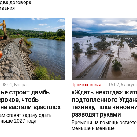
два договора
ования
08:01, Вчера
Происшествия
15:02, 6 авгус
лье строит дамбы
«Ждать некогда»: жит
сроков, чтобы
подтопленного Угдан
не застали врасплох
технику, пока чиновн
разводят руками
м ставят задачу сдать
ньше 2027 года
Времени на помощь остаётс
меньше и меньше