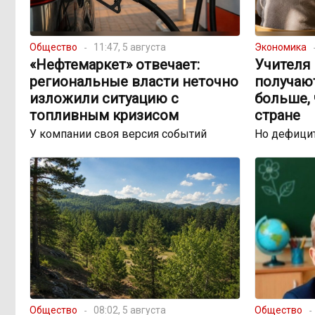
Общество
11:47, 5 августа
Экономика
«Нефтемаркет» отвечает:
Учителя 
региональные власти неточно
получаю
изложили ситуацию с
больше, 
топливным кризисом
стране
У компании своя версия событий
Но дефицит
Общество
08:02, 5 августа
Общество