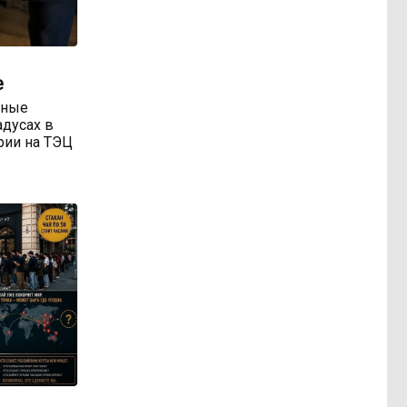
е
тные
адусах в
арии на ТЭЦ