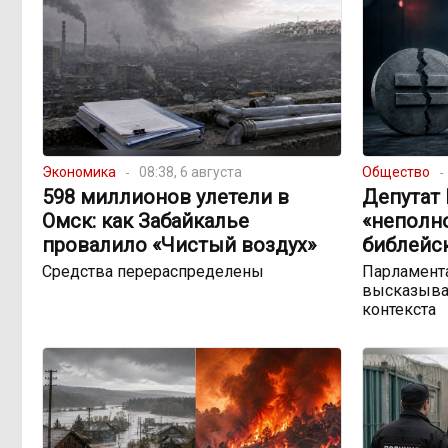
Экономика
08:38, 6 августа
Общество
598 миллионов улетели в
Депутат
Омск: как Забайкалье
«неполн
провалило «Чистый воздух»
библейс
Средства перераспределены
Парламента
высказыва
контекста