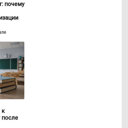
: почему
изации
але
 к
 после