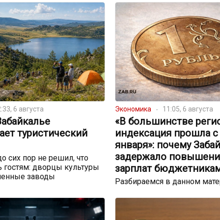
:33, 6 августа
Экономика
11:05, 6 августа
Забайкалье
«В большинстве реги
ает туристический
индексация прошла с
января»: почему Заба
задержало повышени
до сих пор не решил, что
 гостям: дворцы культуры
зарплат бюджетника
шенные заводы
Разбираемся в данном мат