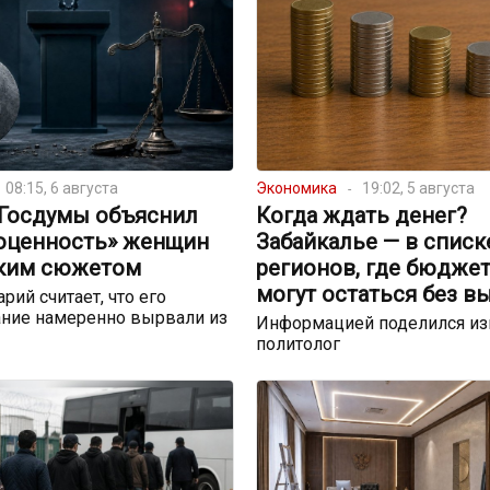
08:15, 6 августа
Экономика
19:02, 5 августа
 Госдумы объяснил
Когда ждать денег?
оценность» женщин
Забайкалье — в списк
ким сюжетом
регионов, где бюдже
могут остаться без в
рий считает, что его
ние намеренно вырвали из
Информацией поделился и
политолог