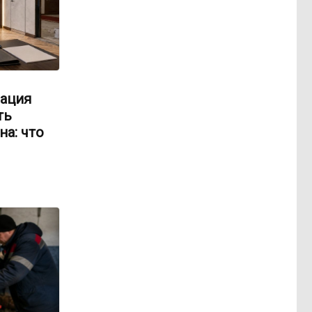
ация
ть
на: что