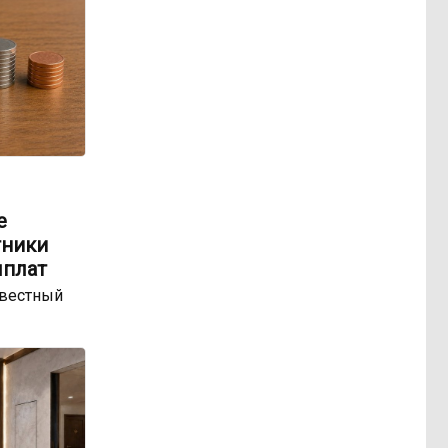
е
тники
ыплат
звестный