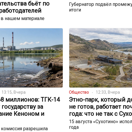
тельства бьёт по
Губернатор подвёл промеж
 работодателей
итоги
 в нашем материале
13:15, Вчера
Общество
12:33, Вчера
68 миллионов: ТГК-14
Этно-парк, который д
 государству за
не готов, работает по
ание Кеноном и
года: что не так с Сух
15 августа «Сухотино» испол
года
 комиссия разрешила