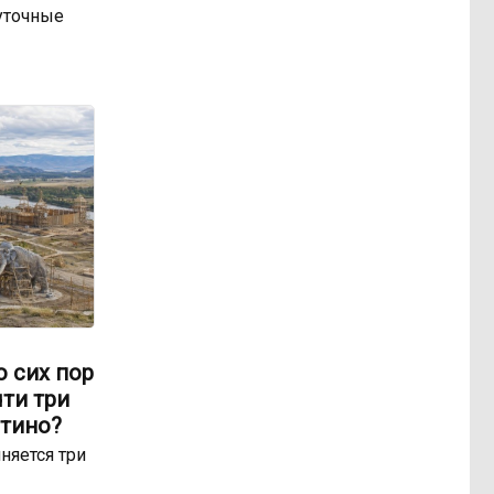
уточные
о сих пор
чти три
отино?
няется три