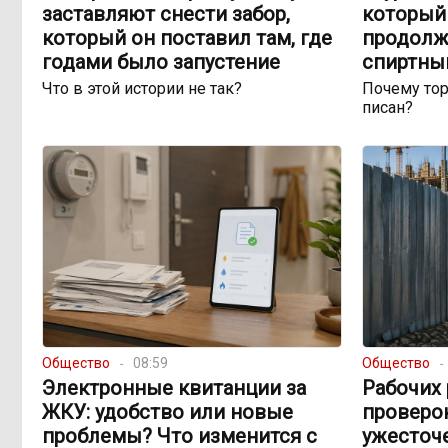
заставляют снести забор,
который
который он поставил там, где
продолж
годами было запустение
спиртны
Что в этой истории не так?
Почему тор
писан?
Общество
08:59
Общество
Электронные квитанции за
Рабочих 
ЖКУ: удобство или новые
проверок
проблемы? Что изменится с
ужесточ