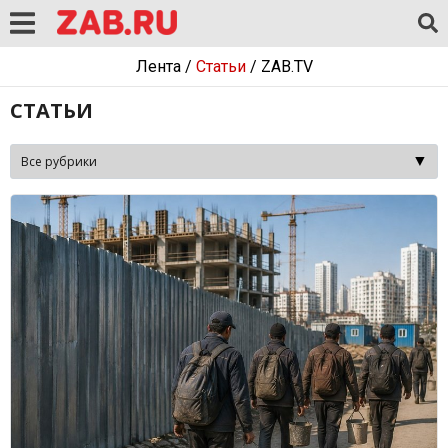
Лента
/
Статьи
/
ZAB.TV
СТАТЬИ