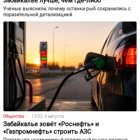
Забайкалье лучше, чем где-либо
Учёные выяснили, почему останки рыб сохранились с
поразительной детализацией
Общество
13:02, 4 августа
Забайкалье зовёт «Роснефть» и
«Газпромнефть» строить АЗС
Потому что независимый топливный рынок региона