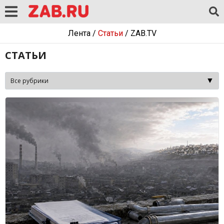
Лента
/
Статьи
/
ZAB.TV
СТАТЬИ